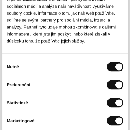
(Nědopisanyj portret)
sociálních médií a analýze naší návštěvnosti využíváme
Režie: Murat Musin / SSSR, 1990, 0 min
soubory cookie. Informace o tom, jak náš web používáte,
sdílíme se svými partnery pro sociální média, inzerci a
Putování nikam
analýzy. Partneři tyto údaje mohou zkombinovat s dalšími
(Putěšestvije v nikuda)
informacemi, které jste jim poskytli nebo které získali v
důsledku toho, že používáte jejich služby.
Režie: Amanzhol Aituarov / Kazachstán, 1992, 0 min
Šanghaj
Výběr
(Šang-chaj)
Nutné
souhlasu
Režie: Alexander Baranov / Kazachstán, 1996, 0 min
Preferenční
To jsem já vyšel ven!
(Eto ja vyšol na ulicu)
Režie: Igor Gonopolski / Kazachstán, 1992, 0 min
Statistické
Tři
Marketingové
(Yšeu/Troje)