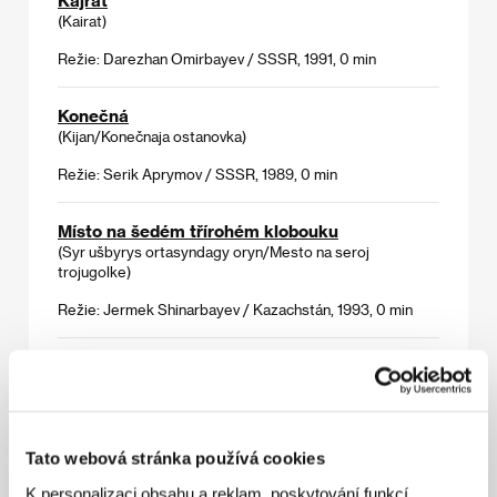
(Kairat)
Režie: Darezhan Omirbayev / SSSR, 1991, 0 min
Konečná
(Kijan/Konečnaja ostanovka)
Režie: Serik Aprymov / SSSR, 1989, 0 min
Místo na šedém třírohém klobouku
(Syr ušbyrys ortasyndagy oryn/Mesto na seroj
trojugolke)
Režie: Jermek Shinarbayev / Kazachstán, 1993, 0 min
Msta
(Kek/Mesť)
Režie: Jermek Shinarbayev / SSSR, 1989, 0 min
Tato webová stránka používá cookies
Nedokončený portrét
K personalizaci obsahu a reklam, poskytování funkcí