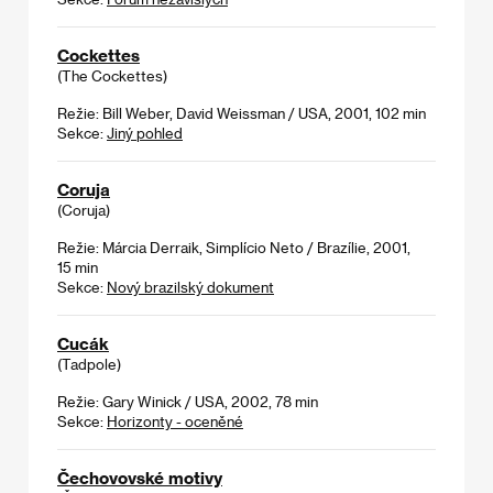
Cockettes
(The Cockettes)
Režie: Bill Weber, David Weissman / USA, 2001, 102 min
Sekce:
Jiný pohled
Coruja
(Coruja)
Režie: Márcia Derraik, Simplício Neto / Brazílie, 2001,
15 min
Sekce:
Nový brazilský dokument
Cucák
(Tadpole)
Režie: Gary Winick / USA, 2002, 78 min
Sekce:
Horizonty - oceněné
Čechovovské motivy