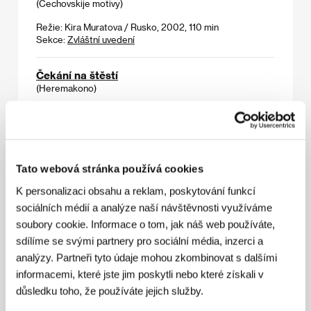
(Čechovskije motivy)
Režie: Kira Muratova / Rusko, 2002, 110 min
Sekce:
Zvláštní uvedení
Čekání na štěstí
(Heremakono)
Režie: Abderrahmane Sissako / Francie, 2002, 95 min
Sekce:
Horizonty - oceněné
Čen Mo a Meiting
Tato webová stránka používá cookies
(Chen Mo he Meiting)
K personalizaci obsahu a reklam, poskytování funkcí
Režie: Liu Hao / Čína, Německo, 2002, 78 min
sociálních médií a analýze naší návštěvnosti využíváme
Sekce:
Jiný pohled
soubory cookie. Informace o tom, jak náš web používáte,
sdílíme se svými partnery pro sociální média, inzerci a
Červený satén
analýzy. Partneři tyto údaje mohou zkombinovat s dalšími
(Satin rouge)
informacemi, které jste jim poskytli nebo které získali v
Režie: Raja Amari / Tunisko, Francie, 2002, 91 min
důsledku toho, že používáte jejich služby.
Sekce:
Maghreb