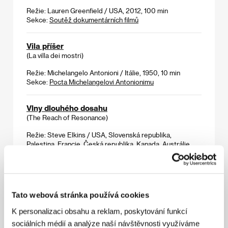
Režie: Lauren Greenfield / USA, 2012, 100 min
Sekce:
Soutěž dokumentárních filmů
Vila příšer
(La villa dei mostri)
Režie: Michelangelo Antonioni / Itálie, 1950, 10 min
Sekce:
Pocta Michelangelovi Antonionimu
Vlny dlouhého dosahu
(The Reach of Resonance)
Režie: Steve Elkins / USA, Slovenská republika,
Palestina, Francie, Česká republika, Kanada, Austrálie,
2010, 116 min
Sekce:
2012: Hudební odysea
V ložnici
Tato webová stránka používá cookies
(W sypialni)
K personalizaci obsahu a reklam, poskytování funkcí
Režie: Tomasz Wasilewski / Polsko, 2012, 76 min
sociálních médií a analýze naší návštěvnosti využíváme
Sekce:
Soutěž Fórum nezávislých