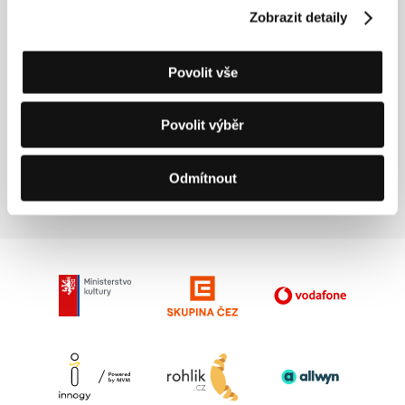
Zobrazit detaily
Režie: Tim Fehlbaum / Německo, Švýcarsko, 2011, 86 min
Sekce:
Deset evropských režisérů očima Variety
Povolit vše
Výlet
(Izlet)
Povolit výběr
Režie: Nejc Gazvoda / Slovinsko, 2011, 85 min
Sekce:
Deset evropských režisérů očima Variety
Odmítnout