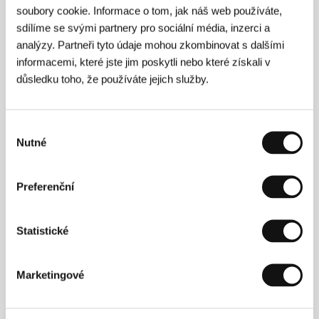
soubory cookie. Informace o tom, jak náš web používáte,
sdílíme se svými partnery pro sociální média, inzerci a
V mlze
analýzy. Partneři tyto údaje mohou zkombinovat s dalšími
(V tumane)
informacemi, které jste jim poskytli nebo které získali v
Režie: Sergei Loznitsa / Německo, Rusko, Lotyšsko,
důsledku toho, že používáte jejich služby.
Nizozemsko, Bělorusko, 2012, 128 min
Sekce:
Horizonty
Výběr
Voják na cestě - portrét Petera Brötzmanna
Nutné
(Soldier of the Road: A Portrait of Peter Brötzmann)
souhlasu
Režie: Bernard Josse / Francie, 2011, 93 min
Sekce:
2012: Hudební odysea
Preferenční
Vrásky
Statistické
(Arrugas)
Režie: Ignacio Ferreras / Španělsko, 2011, 89 min
Sekce:
Deset evropských režisérů očima Variety
Marketingové
Výheň
(Hell)