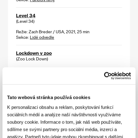
Level 34
(Level 34)
Režie: Zach Breder / USA, 2021, 25 min
Sekce:
Lidé odvedle
Lockdown v zoo
(Zoo Lock Down)
Režie: Andreas Horvath / Rakousko, 2022, 73 min
Sekce:
Soutěž Proxima
Love Song
(A Love Song)
Tato webová stránka používá cookies
Režie: Max Walker-Silverman / USA, 2022, 81 min
K personalizaci obsahu a reklam, poskytování funkcí
Sekce:
Horizonty
sociálních médií a analýze naší návštěvnosti využíváme
soubory cookie. Informace o tom, jak náš web používáte,
Lynch/Oz
sdílíme se svými partnery pro sociální média, inzerci a
(Lynch/Oz)
analýzy. Partneři tyto údaje mohou zkombinovat s dalšími