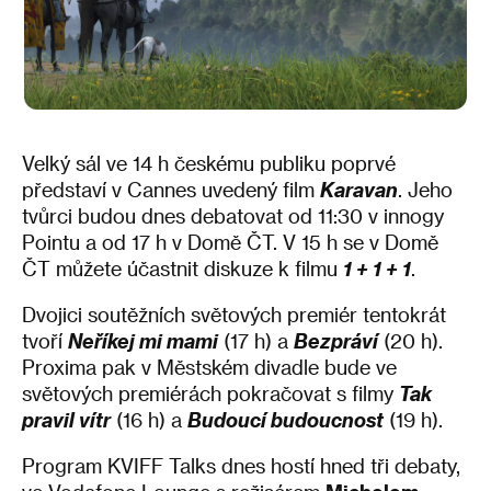
Velký sál ve 14 h českému publiku poprvé
představí v Cannes uvedený film
Karavan
. Jeho
tvůrci budou dnes debatovat od 11:30 v innogy
Pointu a od 17 h v Domě ČT. V 15 h se v Domě
ČT můžete účastnit diskuze k filmu
1 + 1 + 1
.
Dvojici soutěžních světových premiér tentokrát
tvoří
Neříkej mi mami
(17 h) a
Bezpráví
(20 h).
Proxima pak v Městském divadle bude ve
světových premiérách pokračovat s filmy
Tak
pravil vítr
(16 h) a
Budoucí budoucnost
(19 h).
Program KVIFF Talks dnes hostí hned tři debaty,