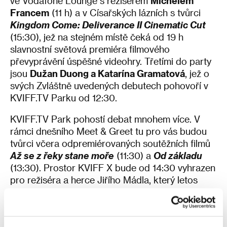
ve Vodafone Lounge s režisérem
Michelem
Francem
(11 h) a v Císařských lázních s tvůrci
Kingdom Come: Deliverance II Cinematic Cut
(15:30), jež na stejném místě čeká od 19 h
slavnostní světová premiéra filmového
převyprávění úspěšné videohry. Třetími do party
jsou
Dužan Duong a Katarína Gramatová
, jež o
svých Zvláštně uvedených debutech pohovoří v
KVIFF.TV
Parku od 12:30.
KVIFF.TV
Park pohostí debat mnohem více. V
rámci dnešního Meet & Greet tu pro vás budou
tvůrci včera odpremiérovaných soutěžních filmů
Až se z řeky stane moře
(11:30) a
Od základu
(13:30). Prostor KVIFF X bude od 14:30 vyhrazen
pro režiséra a herce Jiřího Mádla, který letos
zasedá v porotě Hlavní soutěže. Od 17:30 se
rozhovorové rubriky Herci s herci ujme Gabriela
Heclové s Petrem Lněničkou.