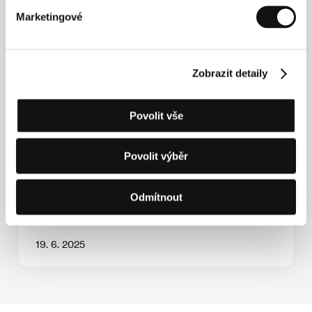
Marketingové
Zobrazit detaily
Povolit vše
KVIFF.TV Park nabídne každý den festivalu
bohatý program včetně koncertu Oriona
Povolit výběr
Odmítnout
19. 6. 2025