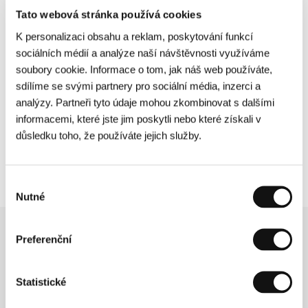
V 15 h na Mlýnské kolonádě roztančí bariéry
Tato webová stránka používá cookies
Sportovní klub vozíčkářů Praha spolu s vítězo
K personalizaci obsahu a reklam, poskytování funkcí
StarDance Kateřinou Bartuněk Hrstkovou a
sociálních médií a analýze naší návštěvnosti využíváme
Oskarem Hesem.
soubory cookie. Informace o tom, jak náš web používáte,
sdílíme se svými partnery pro sociální média, inzerci a
Koncerty v Mattoni Life Baru budou v režii
analýzy. Partneři tyto údaje mohou zkombinovat s dalšími
zpěvačky Pam Rabbit (18 h) a versatilního rapera
informacemi, které jste jim poskytli nebo které získali v
Calina (21 h). A pokud chcete dá přednost
důsledku toho, že používáte jejich služby.
humoru, o půlnoci v Kongresovém sále Arnošt
Frauenberg předvede svůj standup speciál.
Výběr
Nutné
souhlasu
Preferenční
Související novinky
Statistické