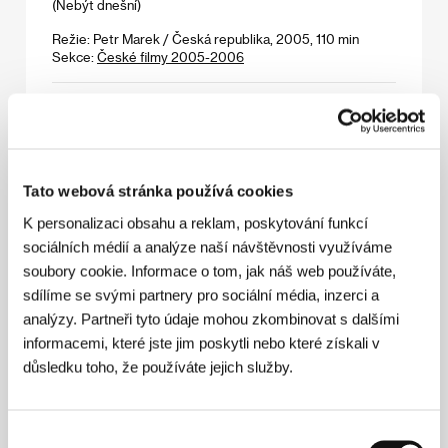
(Nebýt dnešní)
Režie: Petr Marek / Česká republika, 2005, 110 min
Sekce:
České filmy 2005-2006
Nejlepší způsob chůze
(La meilleure façon de marcher)
Režie: Claude Miller / Francie, 1975, 89 min
Sekce:
Viděno sedmi - mládí očima francouzských tvůrců
Tato webová stránka používá cookies
K personalizaci obsahu a reklam, poskytování funkcí
Neohlížej se
sociálních médií a analýze naší návštěvnosti využíváme
(Don't Look Back)
soubory cookie. Informace o tom, jak náš web používáte,
Režie: D.A. Pennebaker / USA, 1967, 95 min
sdílíme se svými partnery pro sociální média, inzerci a
Sekce:
Soutěž Fórum nezávislých
analýzy. Partneři tyto údaje mohou zkombinovat s dalšími
informacemi, které jste jim poskytli nebo které získali v
Neviditelné vlny
důsledku toho, že používáte jejich služby.
(Invisible Waves)
Režie: Pen-ek Ratanaruang / Thajsko, Nizozemsko, Jižní
Korea, Hongkong, Čína, 2006, 115 min
Výběr
Sekce:
Soutěž Fórum nezávislých