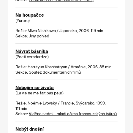
Na houpačce
(Yureru)
Režie: Miwa Nishikawa / Japonsko, 2006, 119 min
Sekce:
Jiný pohled
Návrat básníka
(Poeti veradardze)
Režie: Harutyun Khachatryan / Arménie, 2006, 88 min
Sekce:
Soutěž dokumentárních filmů
Nebojím se života
(La vie ne me fait pas peur)
Režie: Noémie Lvovsky / Francie, Švýcarsko, 1999,
111 min
Sekce:
Viděno sedmi - mládí očima francouzských tvůrců
Nebýt dnešní