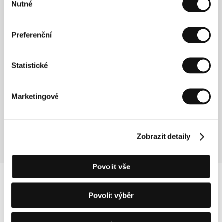
Nutné
souhlasu
Noc živých mrtvých
(Night of the Living Dead)
Preferenční
Režie: George A. Romero / USA, 1968, 96 min
Sekce:
Půlnoční filmy
Statistické
Novena
(La neuvaine)
Marketingové
Režie: Bernard Émond / Kanada, 2005, 97 min
Sekce:
Jiný pohled
Zobrazit detaily
Povolit vše
Povolit výběr