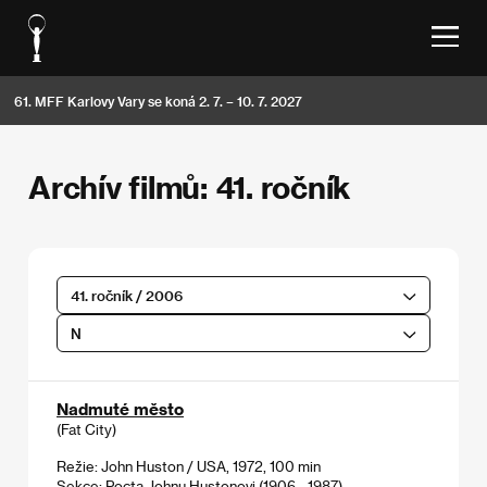
61. MFF Karlovy Vary se koná 2. 7. – 10. 7. 2027
Archív filmů: 41. ročník
41. ročník / 2006
N
Nadmuté město
(Fat City)
Režie: John Huston / USA, 1972, 100 min
Sekce:
Pocta Johnu Hustonovi (1906 - 1987)