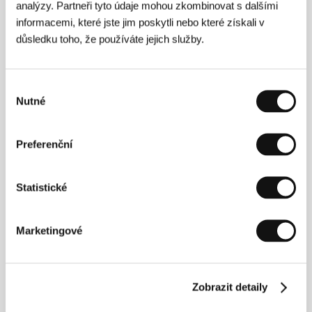
analýzy. Partneři tyto údaje mohou zkombinovat s dalšími
informacemi, které jste jim poskytli nebo které získali v
Mezi dny
(In Between Days)
důsledku toho, že používáte jejich služby.
Režie: So Yong Kim / USA, Kanada, 2006, 82 min
Sekce:
Soutěž Fórum nezávislých
Výběr
Nutné
souhlasu
Mimo kontrolu
(Out of Control)
Preferenční
Režie: Dominic Savage / Velká Británie, 2002, 102 min
Sekce:
Zaostřeno na britský film (2000 - 2005)
Statistické
Místnost
(Room)
Marketingové
Režie: Kyle Henry / USA, 2005, 83 min
Sekce:
Soutěž Fórum nezávislých
Moře atrakcí
Zobrazit detaily
(Piejura)