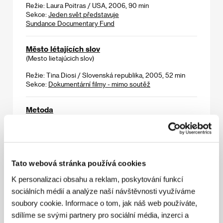
Režie: Laura Poitras / USA, 2006, 90 min
Sekce:
Jeden svět představuje
Sundance Documentary Fund
Město létajících slov
(Mesto lietajúcich slov)
Režie: Tina Diosi / Slovenská republika, 2005, 52 min
Sekce:
Dokumentární filmy - mimo soutěž
Metoda
(El método)
Režie: Marcelo Piñeyro / Španělsko, Argentina, Itálie,
2005, 117 min
Sekce:
Jiný pohled
Tato webová stránka používá cookies
Mezcal
K personalizaci obsahu a reklam, poskytování funkcí
(Mezcal)
sociálních médií a analýze naší návštěvnosti využíváme
soubory cookie. Informace o tom, jak náš web používáte,
Režie: Ignacio Ortíz / Mexiko, 2005, 90 min
Sekce:
Hlavní soutěž
sdílíme se svými partnery pro sociální média, inzerci a