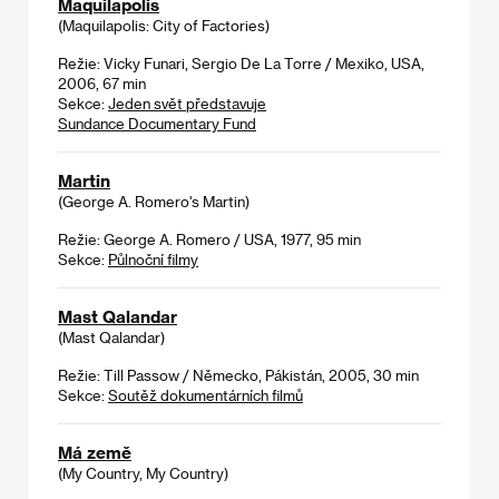
Maquilapolis
(Maquilapolis: City of Factories)
Režie: Vicky Funari, Sergio De La Torre / Mexiko, USA,
2006, 67 min
Sekce:
Jeden svět představuje
Sundance Documentary Fund
Martin
(George A. Romero's Martin)
Režie: George A. Romero / USA, 1977, 95 min
Sekce:
Půlnoční filmy
Mast Qalandar
(Mast Qalandar)
Režie: Till Passow / Německo, Pákistán, 2005, 30 min
Sekce:
Soutěž dokumentárních filmů
Má země
(My Country, My Country)