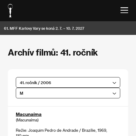
61. MFF Karlovy Vary se koná 2. 7. – 10. 7. 2027
Archív filmů: 41. ročník
41. ročník / 2006
M
Macunaíma
(Macunaíma)
Režie: Joaquim Pedro de Andrade / Brazílie, 1969,
110 min