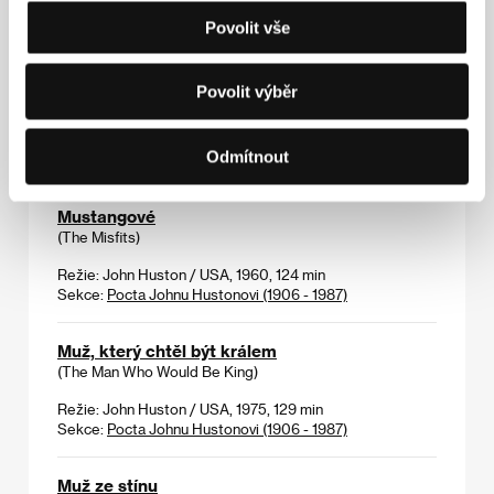
Režie: Dainis Klava / Lotyšsko, 2005, 26 min
Sekce:
Soutěž dokumentárních filmů
Povolit vše
Mrazivé město
Povolit výběr
(Valkoinen Kaupunki)
Režie: Aku Louhimies / Finsko, 2006, 90 min
Odmítnout
Sekce:
Hlavní soutěž
Mustangové
(The Misfits)
Režie: John Huston / USA, 1960, 124 min
Sekce:
Pocta Johnu Hustonovi (1906 - 1987)
Muž, který chtěl být králem
(The Man Who Would Be King)
Režie: John Huston / USA, 1975, 129 min
Sekce:
Pocta Johnu Hustonovi (1906 - 1987)
Muž ze stínu