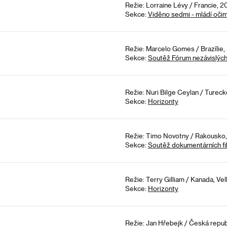
Režie: Lorraine Lévy / Francie, 2
Sekce:
Viděno sedmi - mládí oči
Režie: Marcelo Gomes / Brazílie,
Sekce:
Soutěž Fórum nezávislýc
Režie: Nuri Bilge Ceylan / Tureck
Sekce:
Horizonty
Režie: Timo Novotny / Rakousko,
Sekce:
Soutěž dokumentárních fi
Režie: Terry Gilliam / Kanada, Vel
Sekce:
Horizonty
Režie: Jan Hřebejk / Česká repub