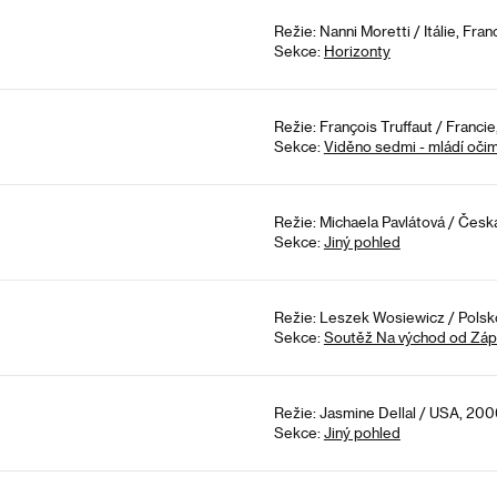
Režie: Nanni Moretti / Itálie, Fran
Sekce:
Horizonty
Režie: François Truffaut / Francie
Sekce:
Viděno sedmi - mládí oči
Režie: Michaela Pavlátová / Česká
Sekce:
Jiný pohled
Režie: Leszek Wosiewicz / Polsko
Sekce:
Soutěž Na východ od Zá
Režie: Jasmine Dellal / USA, 2006
Sekce:
Jiný pohled