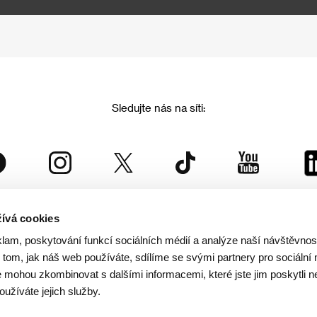
Sledujte nás na síti:
ívá cookies
Mezinárodní filmový festival Karlovy Vary
klam, poskytování funkcí sociálních médií a analýze naší návštěvno
je součástí rodiny KVIFF Group, která zastřešuje i další projekty:
tom, jak náš web používáte, sdílíme se svými partnery pro sociální 
je mohou zkombinovat s dalšími informacemi, které jste jim poskytli n
oužíváte jejich služby.