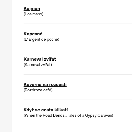
Kajman
(Il caimano)
Kapesné
(L' argent de poche)
Karneval zvířat
(Karneval zvířat)
Kavárna na rozcestí
(Rozdroże café)
Když se cesta klikatí
(When the Road Bends...Tales of a Gypsy Caravan)