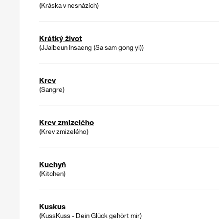
(Kráska v nesnázích)
Krátký život
(JJalbeun Insaeng (Sa sam gong yi))
Krev
(Sangre)
Krev zmizelého
(Krev zmizelého)
Kuchyň
(Kitchen)
Kuskus
(KussKuss - Dein Glück gehört mir)