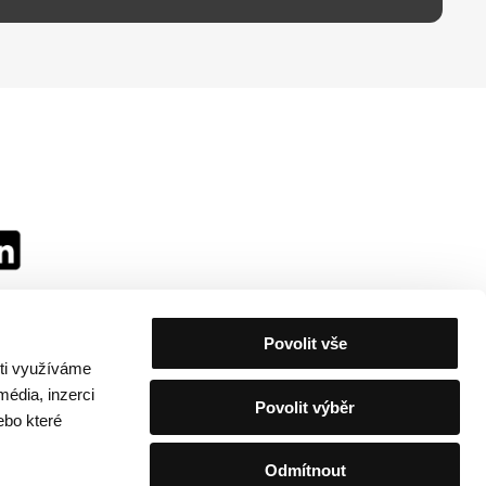
Povolit vše
sti využíváme
média, inzerci
Povolit výběr
ebo které
Odmítnout