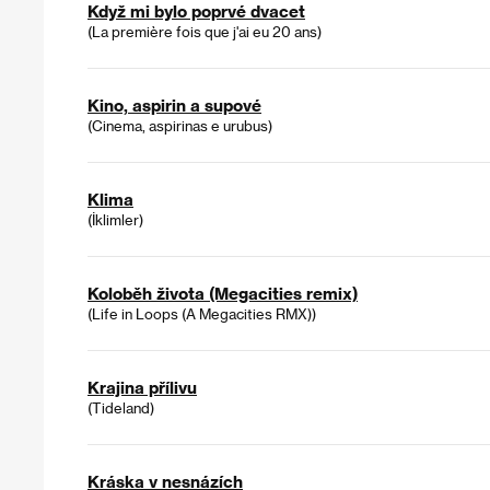
Když mi bylo poprvé dvacet
(La première fois que j'ai eu 20 ans)
Kino, aspirin a supové
(Cinema, aspirinas e urubus)
Klima
(İklimler)
Koloběh života (Megacities remix)
(Life in Loops (A Megacities RMX))
Krajina přílivu
(Tideland)
Kráska v nesnázích