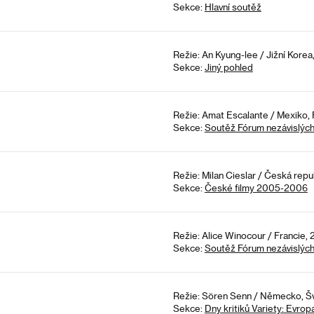
Sekce:
Hlavní soutěž
Režie: An Kyung-lee / Jižní Korea
Sekce:
Jiný pohled
Režie: Amat Escalante / Mexiko, 
Sekce:
Soutěž Fórum nezávislýc
Režie: Milan Cieslar / Česká repu
Sekce:
České filmy 2005-2006
Režie: Alice Winocour / Francie, 
Sekce:
Soutěž Fórum nezávislýc
Režie: Sören Senn / Německo, Š
Sekce:
Dny kritiků Variety: Evrop