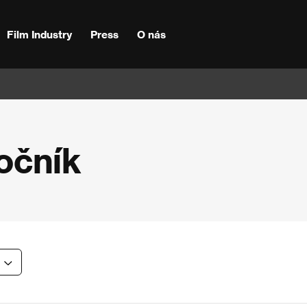
Film Industry
Press
O nás
ročník