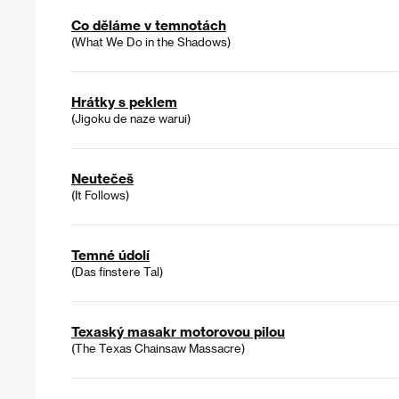
Co děláme v temnotách
(What We Do in the Shadows)
Hrátky s peklem
(Jigoku de naze warui)
Neutečeš
(It Follows)
Temné údolí
(Das finstere Tal)
Texaský masakr motorovou pilou
(The Texas Chainsaw Massacre)