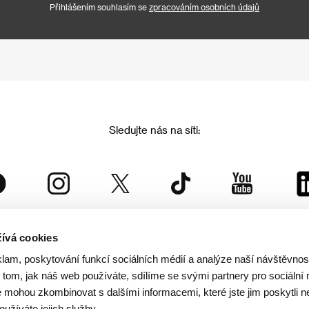
Přihlášením souhlasím se
zpracováním osobních údajů
Sledujte nás na síti:
ívá cookies
Mezinárodní filmový festival Karlovy Vary
klam, poskytování funkcí sociálních médií a analýze naší návštěvno
je součástí rodiny KVIFF Group, která zastřešuje i další projekty:
tom, jak náš web používáte, sdílíme se svými partnery pro sociální 
je mohou zkombinovat s dalšími informacemi, které jste jim poskytli n
oužíváte jejich služby.