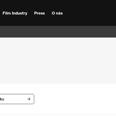
Film Industry
Press
O nás
íku