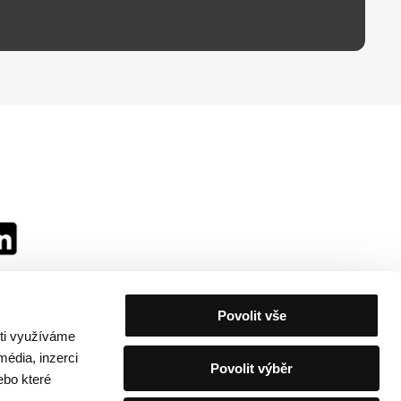
Povolit vše
sti využíváme
média, inzerci
Povolit výběr
ebo které