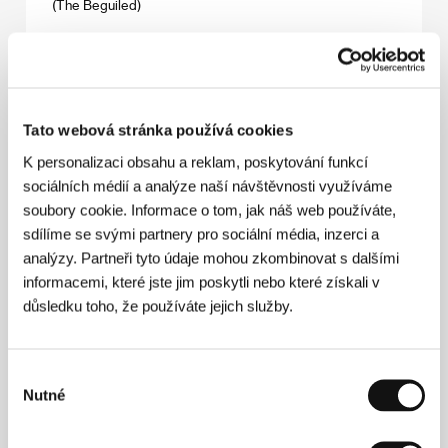
(The Beguiled)
Režie: Sofia Coppola / USA, 2017, 94 min
Sekce:
Horizonty
Ósacká elegie
(Naniwa ereji)
Tato webová stránka používá cookies
Režie: Kenji Mizoguchi / Japonsko, 1936, 71 min
K personalizaci obsahu a reklam, poskytování funkcí
Sekce:
Pocta Kendžimu Mizogučimu
sociálních médií a analýze naší návštěvnosti využíváme
soubory cookie. Informace o tom, jak náš web používáte,
Osenina zkáza
sdílíme se svými partnery pro sociální média, inzerci a
(Orizuru Osen)
analýzy. Partneři tyto údaje mohou zkombinovat s dalšími
informacemi, které jste jim poskytli nebo které získali v
Režie: Kenji Mizoguchi / Japonsko, 1934, 78 min
Sekce:
Pocta Kendžimu Mizogučimu
důsledku toho, že používáte jejich služby.
Osvoboď nás
(Liberami)
Výběr
Nutné
souhlasu
Režie: Federica Di Giacomo / Itálie, Francie, 2016, 90 min
Sekce:
Horizonty