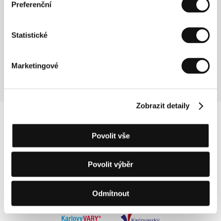
Preferenční
Out
(Out)
Statistické
Režie: György Kristóf / Slovenská republika, Maďarsko,
Česká republika, 2017, 88 min
Sekce:
České filmy 2016–2017
Marketingové
Zobrazit detaily
Povolit vše
Povolit výběr
Odmítnout