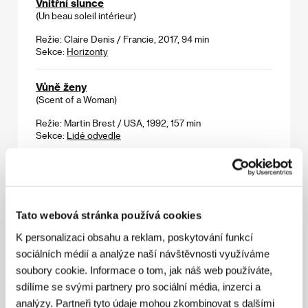
Vnitřní slunce
(Un beau soleil intérieur)
Režie: Claire Denis / Francie, 2017, 94 min
Sekce:
Horizonty
Vůně ženy
(Scent of a Woman)
Režie: Martin Brest / USA, 1992, 157 min
Sekce:
Lidé odvedle
Vzducholoď a láska
(Vzducholoď a láska)
Režie: Jiří Brdečka / Československo, 1948, 9 min
Tato webová stránka používá cookies
Sekce:
Návraty k pramenům
K personalizaci obsahu a reklam, poskytování funkcí
sociálních médií a analýze naší návštěvnosti využíváme
Vzestup
(Ascent)
soubory cookie. Informace o tom, jak náš web používáte,
sdílíme se svými partnery pro sociální média, inzerci a
Režie: Fiona Tan / Nizozemsko, Japonsko, 2016, 80 min
analýzy. Partneři tyto údaje mohou zkombinovat s dalšími
Sekce:
Imagina