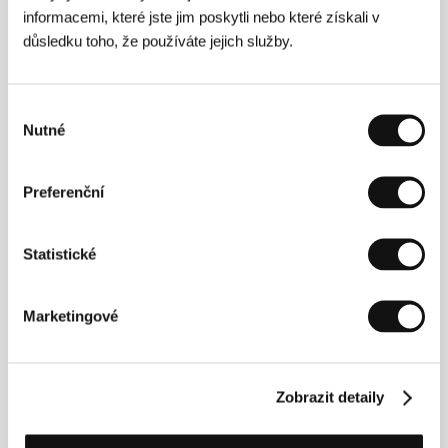
informacemi, které jste jim poskytli nebo které získali v
důsledku toho, že používáte jejich služby.
Vzpomínky v barvě khaki
(A Memory in Khaki)
Režie: Alfoz Tanjour / Katar, 2016, 108 min
Výběr
Sekce:
Soutěž dokumentárních filmů
Nutné
souhlasu
V jeho očích
(Hoje eu quero voltar sozinho)
Preferenční
Režie: Daniel Ribeiro / Brazílie, 2014, 96 min
Sekce:
Lidé odvedle
Statistické
V pohodě
(Qing song jia yu kuai)
Marketingové
Režie: Jun Geng / Hongkong, 2016, 98 min
Sekce:
Hlavní program - mimo soutěž
Zobrazit detaily
V roce Opice
(Prenjak)