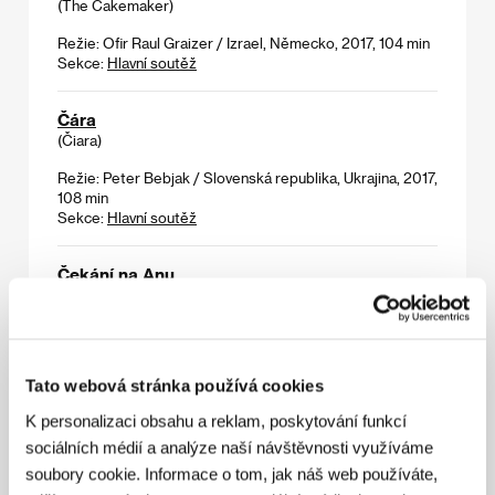
(The Cakemaker)
Režie: Ofir Raul Graizer / Izrael, Německo, 2017, 104 min
Sekce:
Hlavní soutěž
Čára
(Čiara)
Režie: Peter Bebjak / Slovenská republika, Ukrajina, 2017,
108 min
Sekce:
Hlavní soutěž
Čekání na Anu
(Anas molodinshi)
Režie: Giorgi Mukhadze / Gruzie, 2016, 16 min
Sekce:
První podání
Tato webová stránka používá cookies
Černý dort
K personalizaci obsahu a reklam, poskytování funkcí
(Černý dort)
sociálních médií a analýze naší návštěvnosti využíváme
Režie: Johana Ožvold / Česká republika, 2016, 25 min
soubory cookie. Informace o tom, jak náš web používáte,
Sekce:
České filmy 2016–2017