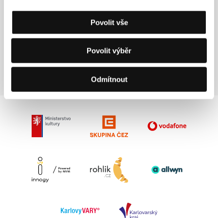
Chlapi nepláčou
(Muškarci ne plaču)
Povolit vše
Režie: Alen Drljević / Bosna a Hercegovina, Slovinsko,
Chorvatsko, Německo, 2017, 98 min
Povolit výběr
Sekce:
Hlavní soutěž
Odmítnout