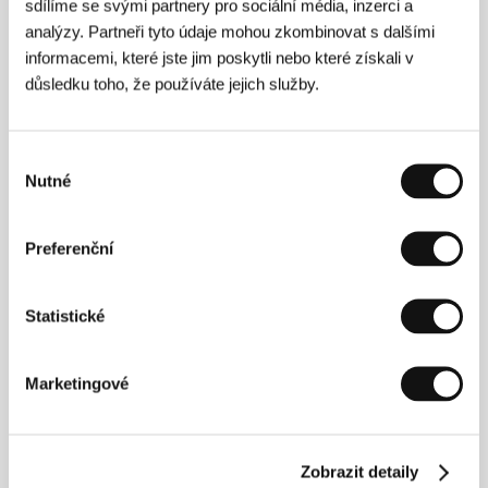
sdílíme se svými partnery pro sociální média, inzerci a
analýzy. Partneři tyto údaje mohou zkombinovat s dalšími
Červená
informacemi, které jste jim poskytli nebo které získali v
(Červená)
důsledku toho, že používáte jejich služby.
Režie: Olga Sommerová / Česká republika, Slovenská
republika, 2017, 83 min
Sekce:
České filmy 2016–2017
Výběr
Nutné
souhlasu
Chasse Royale
(Chasse Royale)
Preferenční
Režie: Lise Akoka, Romane Gueret / Francie, 2016,
28 min
Sekce:
Festival krátkých filmů Praha uvádí
Statistické
Chibula
(Khibula)
Marketingové
Režie: George Ovashvili / Gruzie, Německo, Francie,
2017, 98 min
Sekce:
Hlavní soutěž
Zobrazit detaily