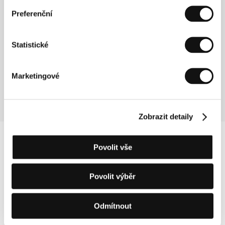
Režie: Sergei Loznitsa / Německo, 2016, 94 min
Preferenční
Sekce:
Jiný pohled
Axolotl Overkill
Statistické
(Axolotl Overkill)
Režie: Helene Hegemann / Německo, 2017, 94 min
Marketingové
Sekce:
Jiný pohled
Zobrazit detaily
Povolit vše
Povolit výběr
Odmítnout