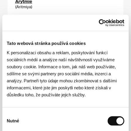
Arytmie
(Aritmiya)
Režie: Boris Khlebnikov / Rusko, Finsko, Německo, 2017,
116 min
Sekce:
Hlavní soutěž
Ateliér
Tato webová stránka používá cookies
(Atelier)
K personalizaci obsahu a reklam, poskytování funkcí
Režie: Elsa María Jakobsdóttir / Dánsko, 2017, 30 min
sociálních médií a analýze naší návštěvnosti využíváme
Sekce:
První podání
soubory cookie. Informace o tom, jak náš web používáte,
sdílíme se svými partnery pro sociální média, inzerci a
Atlantida, 2003
analýzy. Partneři tyto údaje mohou zkombinovat s dalšími
(Atlantída, 2003)
informacemi, které jste jim poskytli nebo které získali v
Režie: Michal Blaško / Slovenská republika, Česká
důsledku toho, že používáte jejich služby.
republika, 2017, 30 min
Sekce:
První podání
Výběr
Austerlitz
Nutné
souhlasu
(Austerlitz)