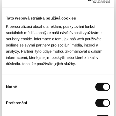
Režie: Sami van Ingen / Finsko, 2018, 15 min
Před třemi lety byl nalezen negativ ztraceného finského
Tato webová stránka používá cookies
filmu z roku 1937. Okénka nitrátového materiálu za léta
přirozených chemických procesů a postupné degradace
K personalizaci obsahu a reklam, poskytování funkcí
proměnila obrazy filmového melodramatu. Části
sociálních médií a analýze naší návštěvnosti využíváme
naskenovaného negativu i se všemi vadami tvoří
soubory cookie. Informace o tom, jak náš web používáte,
úchvatnou materializaci času, ale i svědectví
proměnlivosti významů a percepce.
sdílíme se svými partnery pro sociální média, inzerci a
analýzy. Partneři tyto údaje mohou zkombinovat s dalšími
informacemi, které jste jim poskytli nebo které získali v
Přízračná jízda
(Phantom Ride Phantom)
důsledku toho, že používáte jejich služby.
Režie: Siegfried A. Fruhauf / Rakousko, 2017, 10 min
Rakouský filmový strukturalista Siegfried A. Fruhauf se
Výběr
inspiruje prvky tzv. phantom rides němého filmu a přetváří
Nutné
souhlasu
je v typicky originální a přízračnou cestu, ve které se
vypořádává se symetrií a perspektivou a rozehrává věčný
střet mezi průmyslovou technikou a nepolapitelnou
Preferenční
přírodou.