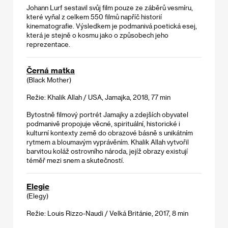
Johann Lurf sestavil svůj film pouze ze záběrů vesmíru,
které vyňal z celkem 550 filmů napříč historií
kinematografie. Výsledkem je podmanivá poetická esej,
která je stejně o kosmu jako o způsobech jeho
reprezentace.
Černá matka
(Black Mother)
Režie: Khalik Allah / USA, Jamajka, 2018, 77 min
Bytostně filmový portrét Jamajky a zdejších obyvatel
podmanivě propojuje věcné, spirituální, historické i
kulturní kontexty země do obrazové básně s unikátním
rytmem a bloumavým vyprávěním. Khalik Allah vytvořil
barvitou koláž ostrovního národa, jejíž obrazy existují
téměř mezi snem a skutečností.
Elegie
(Elegy)
Režie: Louis Rizzo-Naudi / Velká Británie, 2017, 8 min