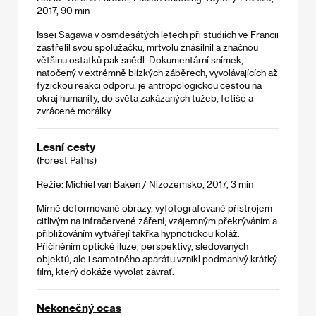
2017, 90 min
Issei Sagawa v osmdesátých letech při studiích ve Francii
zastřelil svou spolužačku, mrtvolu znásilnil a značnou
většinu ostatků pak snědl. Dokumentární snímek,
natočený v extrémně blízkých záběrech, vyvolávajících až
fyzickou reakci odporu, je antropologickou cestou na
okraj humanity, do světa zakázaných tužeb, fetiše a
zvrácené morálky.
Lesní cesty
(Forest Paths)
Režie: Michiel van Baken / Nizozemsko, 2017, 3 min
Mírně deformované obrazy, vyfotografované přístrojem
citlivým na infračervené záření, vzájemným překrýváním a
přibližováním vytvářejí takřka hypnotickou koláž.
Přičiněním optické iluze, perspektivy, sledovaných
objektů, ale i samotného aparátu vznikl podmanivý krátký
film, který dokáže vyvolat závrať.
Nekonečný ocas