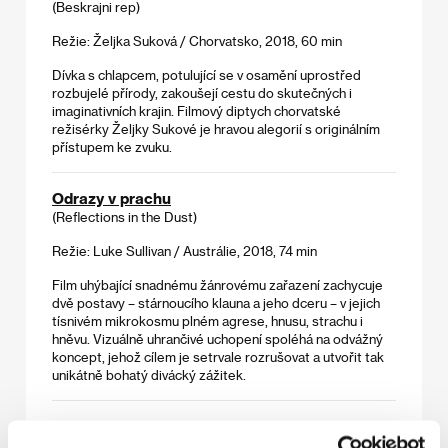
(Beskrajni rep)
Režie: Željka Suková / Chorvatsko, 2018, 60 min
Dívka s chlapcem, potulující se v osamění uprostřed
rozbujelé přírody, zakoušejí cestu do skutečných i
imaginativních krajin. Filmový diptych chorvatské
režisérky Željky Sukové je hravou alegorií s originálním
přístupem ke zvuku.
Odrazy v prachu
(Reflections in the Dust)
Režie: Luke Sullivan / Austrálie, 2018, 74 min
Film uhýbající snadnému žánrovému zařazení zachycuje
dvě postavy – stárnoucího klauna a jeho dceru – v jejich
tísnivém mikrokosmu plném agrese, hnusu, strachu i
hněvu. Vizuálně uhrančivé uchopení spoléhá na odvážný
koncept, jehož cílem je setrvale rozrušovat a utvořit tak
unikátně bohatý divácký zážitek.
Plamen
(Polte)