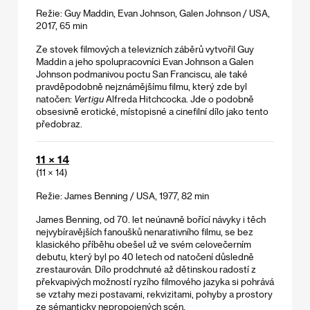
Režie: Guy Maddin, Evan Johnson, Galen Johnson / USA,
2017, 65 min
Ze stovek filmových a televizních záběrů vytvořil Guy
Maddin a jeho spolupracovníci Evan Johnson a Galen
Johnson podmanivou poctu San Franciscu, ale také
pravděpodobně nejznámějšímu filmu, který zde byl
natočen:
Vertigu
Alfreda Hitchcocka. Jde o podobně
obsesivně erotické, místopisné a cinefilní dílo jako tento
předobraz.
11 × 14
(11 × 14)
Režie: James Benning / USA, 1977, 82 min
James Benning, od 70. let neúnavně bořící návyky i těch
nejvybíravějších fanoušků nenarativního filmu, se bez
klasického příběhu obešel už ve svém celovečerním
debutu, který byl po 40 letech od natočení důsledně
zrestaurován. Dílo prodchnuté až dětinskou radostí z
překvapivých možností ryzího filmového jazyka si pohrává
se vztahy mezi postavami, rekvizitami, pohyby a prostory
ze sémanticky nepropojených scén.