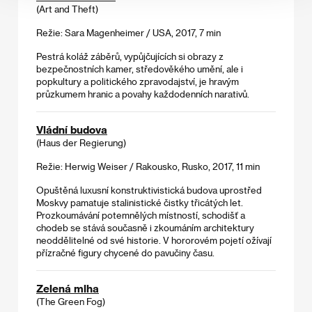
(Art and Theft)
Režie: Sara Magenheimer / USA, 2017, 7 min
Pestrá koláž záběrů, vypůjčujících si obrazy z
bezpečnostních kamer, středověkého umění, ale i
popkultury a politického zpravodajství, je hravým
průzkumem hranic a povahy každodenních narativů.
Vládní budova
(Haus der Regierung)
Režie: Herwig Weiser / Rakousko, Rusko, 2017, 11 min
Opuštěná luxusní konstruktivistická budova uprostřed
Moskvy pamatuje stalinistické čistky třicátých let.
Prozkoumávání potemnělých místností, schodišť a
chodeb se stává současně i zkoumáním architektury
neoddělitelné od své historie. V hororovém pojetí ožívají
přízračné figury chycené do pavučiny času.
Zelená mlha
(The Green Fog)