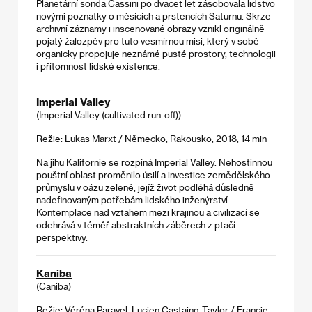
Planetární sonda Cassini po dvacet let zásobovala lidstvo
novými poznatky o měsících a prstencích Saturnu. Skrze
archivní záznamy i inscenované obrazy vznikl originálně
pojatý žalozpěv pro tuto vesmírnou misi, který v sobě
organicky propojuje neznámé pusté prostory, technologii
i přítomnost lidské existence.
Imperial Valley
(Imperial Valley (cultivated run-off))
Režie: Lukas Marxt / Německo, Rakousko, 2018, 14 min
Na jihu Kalifornie se rozpíná Imperial Valley. Nehostinnou
pouštní oblast proměnilo úsilí a investice zemědělského
průmyslu v oázu zeleně, jejíž život podléhá důsledně
nadefinovaným potřebám lidského inženýrství.
Kontemplace nad vztahem mezi krajinou a civilizací se
odehrává v téměř abstraktních záběrech z ptačí
perspektivy.
Kaniba
(Caniba)
Režie: Véréna Paravel, Lucien Castaing-Taylor / Francie,