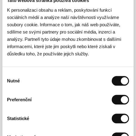
Tato webová stránka používá cookies
90 min
K personalizaci obsahu a reklam, poskytování funkcí
sociálních médií a analýze naší návštěvnosti využíváme
Oáza
(Oh-ah-si-seu)
soubory cookie. Informace o tom, jak náš web používáte,
sdílíme se svými partnery pro sociální média, inzerci a
Režie: Lee Chang-dong / Jižní Korea, 2002, 132 min
analýzy. Partneři tyto údaje mohou zkombinovat s dalšími
informacemi, které jste jim poskytli nebo které získali v
Padlé ženy
důsledku toho, že používáte jejich služby.
(The Magdalene Sisters)
Režie: Ajay Devgan / Velká Británie, Irsko, 2002, 119 min
Výběr
Pokoutní šachta
Nutné
souhlasu
(Mang jing)
Režie: Li Yang / Hongkong, Německo, 2002, 92 min
Preferenční
Pondělky na slunci
(Los lunes al sol)
Statistické
Režie: Fernando León de Aranoa / Španělsko, Francie,
Itálie, 2002, 113 min