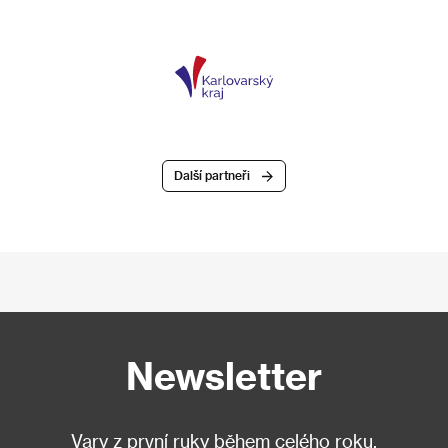
Další partneři
Newsletter
Vary z první ruky během celého roku.