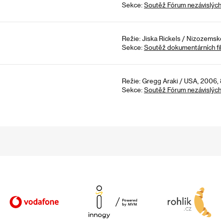
Sekce:
Soutěž Fórum nezávislýc
Režie: Jiska Rickels / Nizozemsk
Sekce:
Soutěž dokumentárních fi
Režie: Gregg Araki / USA, 2006,
Sekce:
Soutěž Fórum nezávislýc