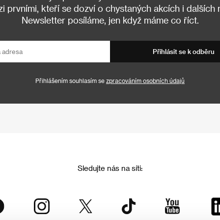
 prvními, kteří se dozví o chystaných akcích i dalších
Newsletter posíláme, jen když máme co říct.
Přihlásit se k odběru
Přihlášením souhlasím se
zpracováním osobních údajů
Sledujte nás na síti: