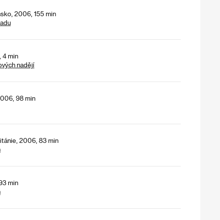
sko, 2006, 155 min
padu
, 4 min
ových nadějí
2006, 98 min
ritánie, 2006, 83 min
h
 93 min
h