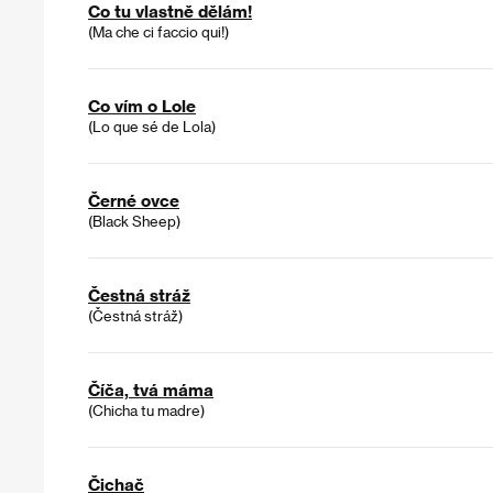
Co tu vlastně dělám!
(Ma che ci faccio qui!)
Co vím o Lole
(Lo que sé de Lola)
Černé ovce
(Black Sheep)
Čestná stráž
(Čestná stráž)
Číča, tvá máma
(Chicha tu madre)
Čichač