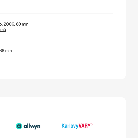
h
o, 2006, 89 min
lmů
 88 min
h