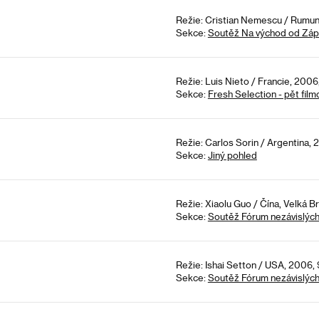
Režie: Cristian Nemescu / Rumun
Sekce:
Soutěž Na východ od Zá
Režie: Luis Nieto / Francie, 2006
Sekce:
Fresh Selection - pět film
Režie: Carlos Sorin / Argentina, 
Sekce:
Jiný pohled
Režie: Xiaolu Guo / Čína, Velká B
Sekce:
Soutěž Fórum nezávislýc
Režie: Ishai Setton / USA, 2006,
Sekce:
Soutěž Fórum nezávislýc