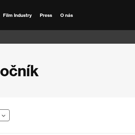
Film Industry
Press
O nás
ročník