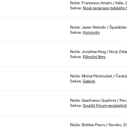
Režie: Francesco Amato / Itálie,
Sekce:
Nová generace italského f
Režie: Javier Rebollo / Španělsko
Sekce:
Horizonty
Režie: Jonathan King / Nový Zéla
Sekce:
Půlnoční filmy
Režie: Michal Pěchouček / Česká 
Sekce:
Galerie
Režie: Gianfranco Quattrini / Per
Sekce:
Soutěž Fórum nezávislýc
Režie: Bobbie Peers / Norsko, 2