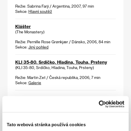
Režie: Sabrina Farji / Argentina, 2007, 97 min
Sekce:
Hlavní soutěž
Klášter
(The Monastery)
Režie: Pernille Rose Grønkjær / Dánsko, 2006, 84 min
Sekce:
Jiný pohled
KLI 35-80, Srdíčko, Hladina, Touha, Prsteny
(KLI 35-80, Srdíčko, Hladina, Touha, Prsteny)
Režie: Martin Zet / Česká republika, 2006, 7 min
Sekce:
Galerie
Kočičí slovo
(Kočičí slovo)
Režie: / Československo, 1960, 15 min
Sekce:
Pocta Břetislavu Pojarovi
Tato webová stránka používá cookies