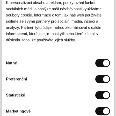
K princeznám se nečuchá
K personalizaci obsahu a reklam, poskytování funkcí
(K princeznám se nečuchá)
sociálních médií a analýze naší návštěvnosti využíváme
soubory cookie. Informace o tom, jak náš web používáte,
Režie: / Československo, 1966, 15 min
Sekce:
Pocta Břetislavu Pojarovi
sdílíme se svými partnery pro sociální média, inzerci a
analýzy. Partneři tyto údaje mohou zkombinovat s dalšími
Krásná dodnes
informacemi, které jste jim poskytli nebo které získali v
(Belle toujours)
důsledku toho, že používáte jejich služby.
Režie: Manoel de Oliveira / Portugalsko, Francie, 2006,
70 min
Sekce:
Horizonty
Výběr
Nutné
souhlasu
Kroky
(Podokkhep)
Preferenční
Režie: Suman Ghosh / Indie, 2006, 93 min
Sekce:
Jiný pohled
Statistické
Krutý příběh mládí
(Seishu zankoku monogatari)
Marketingové
Režie: Nagisa Oshima / Japonsko, 1960, 99 min