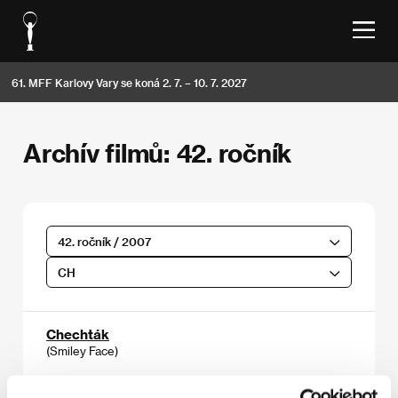
61. MFF Karlovy Vary se koná 2. 7. – 10. 7. 2027
Archív filmů: 42. ročník
42. ročník / 2007
CH
Chechták
(Smiley Face)
Režie: Gregg Araki / USA, 2006, 88 min
Sekce:
Soutěž Fórum nezávislých