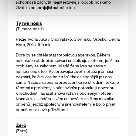
schopností zachytit nejintenzivnější období lidského
života s odzbrojující autenticitou.
Ty mě nosíš
(Ti mene nosiš)
Režie: Ivona Juka / Chorvatsko, Slovinsko, Srbsko, Černá
Hora, 2015, 155 min
Dora by se chtěla stát fotbalovou agentkou. Během
nelehkého období dospívání se sbližuje s otcem, jenž má
problémy se zákonem. Mladá žena Ives se stará o
nemocného otce. Vyčerpávající životní etapa jí přináší
poznání, že čím více ho ztrácí, tím oslabenější je i ona
sama. Nataša, úspěšná producentka ve středním věku, je
těhotná a problémy s očekáváním potomka ji dovedou
k rozhodnutí navázat znovu vztah s odcizeným otcem.
Ivona Juka skládá ve svém celovečerním filmu mozaiku
příběhů, jejichž společným jmenovatelem je boj o přijetí,
odpuštění a nové příležitosti.
Zero
(Zero)