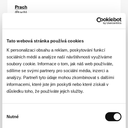
Prach
(Prach)
Režie: Vít Zapletal / Česká republika, 2015, 98 min
Dva bratři, starší s manželkou, mladší s milenkou a malým
dítětem, se potkávají na venkovské usedlosti poté, co
Tato webová stránka používá cookies
jejich otce stihne mrtvice. Subtilní rodinné drama od
debutujícího Víta Zapletala, které se z běžné české
K personalizaci obsahu a reklam, poskytování funkcí
tvorby vymyká přirozeným akcentem křesťanské víry.
sociálních médií a analýze naší návštěvnosti využíváme
soubory cookie. Informace o tom, jak náš web používáte,
Středa 4:45
sdílíme se svými partnery pro sociální média, inzerci a
(Tetarti 4:45)
analýzy. Partneři tyto údaje mohou zkombinovat s dalšími
Režie: Alexis Alexiou / Řecko, Německo, 2015, 116 min
informacemi, které jste jim poskytli nebo které získali v
důsledku toho, že používáte jejich služby.
Malý jazzový klub v srdci Athén zdánlivě prosperuje a
muzikanti ho zbožňují, hlavně díky jeho majiteli Steliovi.
Ostrůvek kvalitní hudby ale hrozí brzkým zatopením a
Stelios má pouhých 32 hodin na záchranu svého
Výběr
milovaného klubu i vlastní existence… Kriminální thriller,
Nutné
jenž pod tvrdou žánrovou slupkou ukrývá hořkou výpověď
souhlasu
o řecké ekonomické krizi.