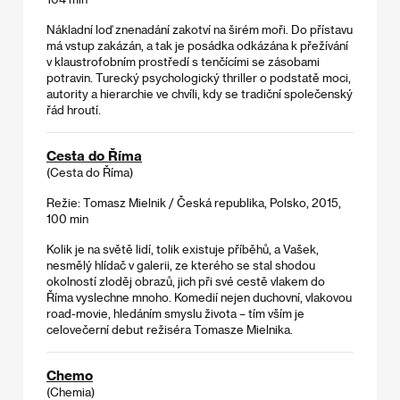
Nákladní loď znenadání zakotví na širém moři. Do přístavu
má vstup zakázán, a tak je posádka odkázána k přežívání
v klaustrofobním prostředí s tenčícími se zásobami
potravin. Turecký psychologický thriller o podstatě moci,
autority a hierarchie ve chvíli, kdy se tradiční společenský
řád hroutí.
Cesta do Říma
(Cesta do Říma)
Režie: Tomasz Mielnik / Česká republika, Polsko, 2015,
100 min
Kolik je na světě lidí, tolik existuje příběhů, a Vašek,
nesmělý hlídač v galerii, ze kterého se stal shodou
okolností zloděj obrazů, jich při své cestě vlakem do
Říma vyslechne mnoho. Komedií nejen duchovní, vlakovou
road-movie, hledáním smyslu života – tím vším je
celovečerní debut režiséra Tomasze Mielnika.
Chemo
(Chemia)