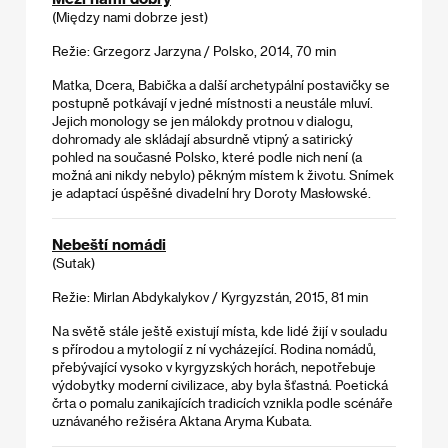
(Między nami dobrze jest)
Režie: Grzegorz Jarzyna / Polsko, 2014, 70 min
Matka, Dcera, Babička a další archetypální postavičky se
postupně potkávají v jedné místnosti a neustále mluví.
Jejich monology se jen málokdy protnou v dialogu,
dohromady ale skládají absurdně vtipný a satirický
pohled na současné Polsko, které podle nich není (a
možná ani nikdy nebylo) pěkným místem k životu. Snímek
je adaptací úspěšné divadelní hry Doroty Masłowské.
Nebeští nomádi
(Sutak)
Režie: Mirlan Abdykalykov / Kyrgyzstán, 2015, 81 min
Na světě stále ještě existují místa, kde lidé žijí v souladu
s přírodou a mytologií z ní vycházející. Rodina nomádů,
přebývající vysoko v kyrgyzských horách, nepotřebuje
výdobytky moderní civilizace, aby byla šťastná. Poetická
črta o pomalu zanikajících tradicích vznikla podle scénáře
uznávaného režiséra Aktana Aryma Kubata.