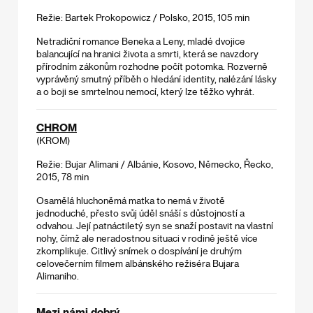
Režie: Bartek Prokopowicz / Polsko, 2015, 105 min
Netradiční romance Beneka a Leny, mladé dvojice
balancující na hranici života a smrti, která se navzdory
přírodním zákonům rozhodne počít potomka. Rozverně
vyprávěný smutný příběh o hledání identity, nalézání lásky
a o boji se smrtelnou nemocí, který lze těžko vyhrát.
CHROM
(KROM)
Režie: Bujar Alimani / Albánie, Kosovo, Německo, Řecko,
2015, 78 min
Osamělá hluchoněmá matka to nemá v životě
jednoduché, přesto svůj úděl snáší s důstojností a
odvahou. Její patnáctiletý syn se snaží postavit na vlastní
nohy, čímž ale neradostnou situaci v rodině ještě více
zkomplikuje. Citlivý snímek o dospívání je druhým
celovečerním filmem albánského režiséra Bujara
Alimaniho.
Mezi námi dobrý