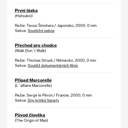
První láska
(Hatsukoi)
Režie: Tecuo Šinohara / Japonsko, 2000, 0 min
Sekce:
Soutěžní sekce
Přechod pro chodce
(Walk Don´t Walk)
Režie: Thomas Struck / Německo, 2000, 0 min
Sekce:
Soutěž dokumentárních filmů
Případ Marcorelle
(L´affaire Marcorelle)
Režie: Serge le Péron / Francie, 2000, 0 min
Sekce:
Dny kritiků Variety
Původ člověka
(The Origin of Man)