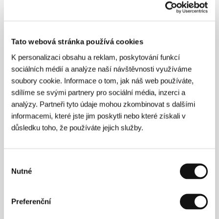
(Nach dem Fall)
Režie: Erick Black, Frauke Sandig / Německo, 1999,
0 min
Sekce:
Soutěž dokumentárních filmů
Tato webová stránka používá cookies
K personalizaci obsahu a reklam, poskytování funkcí
Pornofilm
sociálních médií a analýze naší návštěvnosti využíváme
(Porno Film)
soubory cookie. Informace o tom, jak náš web používáte,
Režie: Damjan Kozole / Slovinsko, 2000, 0 min
sdílíme se svými partnery pro sociální média, inzerci a
Sekce:
Na východ od Západu
analýzy. Partneři tyto údaje mohou zkombinovat s dalšími
informacemi, které jste jim poskytli nebo které získali v
Pornografický vztah
důsledku toho, že používáte jejich služby.
(Une liaison pornographique)
Režie: Frédéric Fonteyne / Francie, Belgie,
Lucembursko, Švýcarsko, 1999, 0 min
Výběr
Sekce:
Horizonty - oceněné filmy
Nutné
souhlasu
Post coitum animal triste
(Post coitum animal triste)
Preferenční
Režie: Brigitte Roüan / Francie, 1997, 0 min