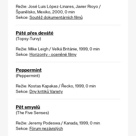
Režie: José Luis López-Linares, Javier Rioyo /
Španělsko, Mexiko, 2000, 0 min
Sekce:
Soutěž dokumentárních filmů
Páté přes deváté
(Topsy-Turvy)
Režie: Mike Leigh / Velká Británie, 1999, 0 min
Sekce:
Horizonty - oceněné filmy
Peppermint
(Peppermint)
Režie: Kostas Kapakas / Řecko, 1999, 0 min
Sekce:
Dny kritiků Variety
Pět smyslů
(The Five Senses)
Režie: Jeremy Podeswa / Kanada, 1999, 0 min
Sekce:
Fórum nezávislých