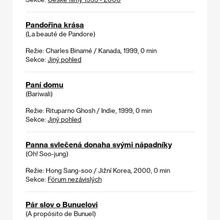
Pandořina krása
(La beauté de Pandore)
Režie: Charles Binamé / Kanada, 1999, 0 min
Sekce:
Jiný pohled
Paní domu
(Bariwali)
Režie: Rituparno Ghosh / Indie, 1999, 0 min
Sekce:
Jiný pohled
Panna svlečená donaha svými nápadníky
(Oh! Soo-jung)
Režie: Hong Sang-soo / Jižní Korea, 2000, 0 min
Sekce:
Fórum nezávislých
Pár slov o Bunuelovi
(A propósito de Bunuel)