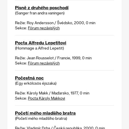
Písně z druhého poschodí
(Sanger fran andra vaningen)
Režie: Roy Andersson / Švédsko, 2000, 0 min
Sekce:
Fórum nezávislých
Pocta Alfredu Lepetitovi
(Hommage a Alfred Lepetit)
Režie: Jean Rousselot / Francie, 1999, 0 min
Sekce:
Fórum nezávislých
Počestná noc
(Egy erkölcsös éjszaka)
Režie: Károly Makk / Maďarsko, 1977, 0 min
Sekce:
Pocta Károly Makkovi
Početí mého mladšího bratra
(Početí mého mladšího bratra)
Režie: Vladimír Drha / Česká republika, 2000, 0 min