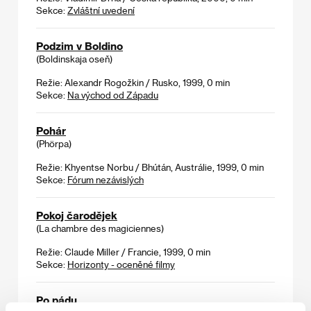
Sekce:
Zvláštní uvedení
Podzim v Boldino
(Boldinskaja oseň)
Režie: Alexandr Rogožkin / Rusko, 1999, 0 min
Sekce:
Na východ od Západu
Pohár
(Phörpa)
Režie: Khyentse Norbu / Bhútán, Austrálie, 1999, 0 min
Sekce:
Fórum nezávislých
Pokoj čarodějek
(La chambre des magiciennes)
Režie: Claude Miller / Francie, 1999, 0 min
Sekce:
Horizonty - oceněné filmy
Po pádu