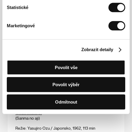
(Il Trasformista)
Statistické
Režie: Luca Barbareschi / Itálie, 2002, 108 min
Sekce:
Horizonty
Marketingové
Chladnokrevně
(Confidence)
Zobrazit detaily
Režie: James Foley / USA, Kanada, Německo, 2003,
97 min
Sekce:
Horizonty
Povolit vše
Chtíč
(Choses secretes)
Povolit výběr
Režie: Jean-Claude Brisseau / Francie, 2002, 115 min
Sekce:
Horizonty
Odmítnout
Chuť makrel
(Sanma no aji)
Režie: Yasujiro Ozu / Japonsko, 1962, 113 min