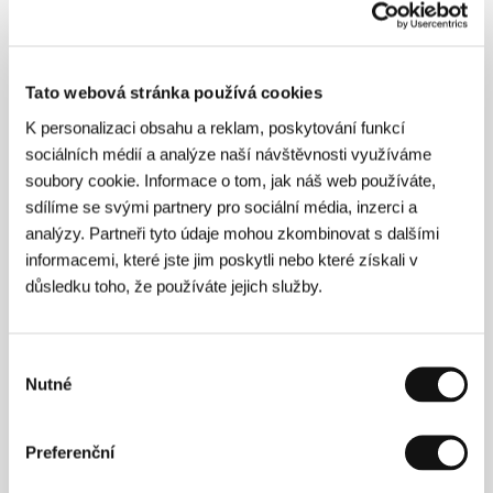
Režie: Rudolf Thome / Německo, 2002, 113 min
Sekce:
Hlavní soutěž
Čí je ta píseň?
Tato webová stránka používá cookies
(Cia e tazi pesen?)
K personalizaci obsahu a reklam, poskytování funkcí
Režie: Adela Peeva / Bulharsko, 2003, 70 min
sociálních médií a analýze naší návštěvnosti využíváme
Sekce:
Soutěž dokumentárních filmů
soubory cookie. Informace o tom, jak náš web používáte,
sdílíme se svými partnery pro sociální média, inzerci a
Čínská odysea 2002
analýzy. Partneři tyto údaje mohou zkombinovat s dalšími
(Tianxia wushuang)
informacemi, které jste jim poskytli nebo které získali v
Režie: Jeff Lau / Hongkong, 2002, 84 min
důsledku toho, že používáte jejich služby.
Sekce:
Jiný pohled
Čistá
Výběr
(Pure)
Nutné
souhlasu
Režie: Gillies MacKinnon / Velká Británie, 2002, 96 min
Sekce:
Horizonty
Preferenční
Chameleon