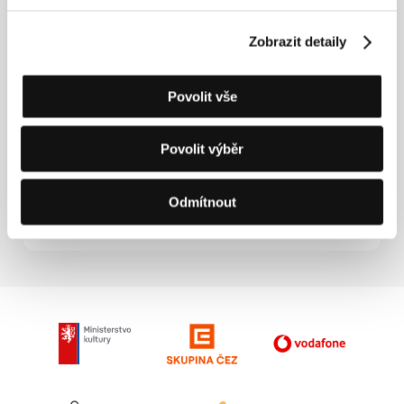
Mrtvá krasavice
(Die schöne Tote)
Zobrazit detaily
Režie: Jan Soldat / Německo, Rakousko, 2024, 7 min
Sekce:
Imagina
Povolit vše
Můj oblíbený dort
(Keyke mahboobe man)
Povolit výběr
Režie: Maryam Moghaddam, Behtash Sanaeeha / Írán,
Francie, Švédsko, Německo, 2024, 97 min
Odmítnout
Sekce:
Horizonty