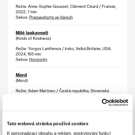
Režie: Anne-Sophie Gousset, Clément Céard / Francie,
2022, 7 min
Sekce:
Pragueshorts ve Varech
Milé laskavosti
(Kinds of Kindness)
Režie: Yorgos Lanthimos / Irsko, Velká Británie, USA,
2024, 165 min
Sekce:
Horizonty
Mord
(Mord)
Režie: Adam Martinec / Česká republika, Slovenská
republika, 2024, 85 min
Sekce:
Hlavní soutěž
Mořská sůl
(Sea Salt)
Tato webová stránka používá cookies
Režie: Leila Basma / Česká republika, Libanon, 2023,
K personalizaci obsahu a reklam, poskytování funkcí