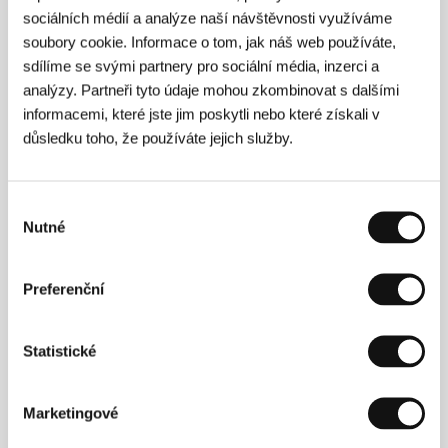
19 min
sociálních médií a analýze naší návštěvnosti využíváme
Sekce:
Pragueshorts ve Varech
soubory cookie. Informace o tom, jak náš web používáte,
sdílíme se svými partnery pro sociální média, inzerci a
Mosty
analýzy. Partneři tyto údaje mohou zkombinovat s dalšími
(Crossing)
informacemi, které jste jim poskytli nebo které získali v
Režie: Levan Akin / Švédsko, Dánsko, Francie, Turecko,
důsledku toho, že používáte jejich služby.
Gruzie, 2024, 105 min
Sekce:
Horizonty
Výběr
Motorkáři
Nutné
souhlasu
(The Bikeriders)
Režie: Jeff Nichols / USA, 2023, 116 min
Preferenční
Sekce:
Pocta Francine Maisler
Mr. Kneff
Statistické
(Mr. Kneff)
Režie: Steven Soderbergh / USA, Francie, 2024, 77 min
Marketingové
Sekce:
Touha stát se Indiánem: Kafka a film