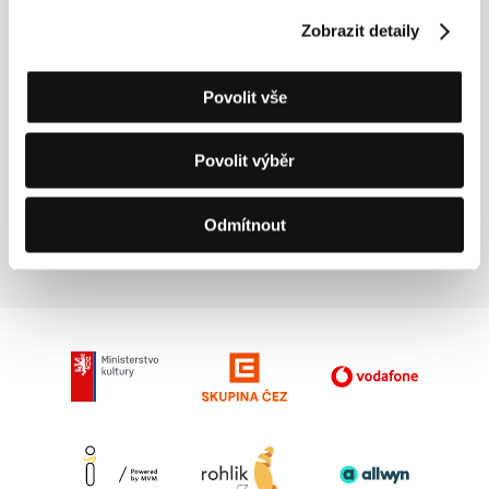
(Mykkätrilogia)
Zobrazit detaily
Režie: Juho Kuosmanen / Finsko, 2024, 59 min
Sekce:
Horizonty
Povolit vše
Není zač
(Please Give)
Povolit výběr
Režie: Nicole Holofcener / USA, 2010, 90 min
Sekce:
Pocta Nicole Holofcener
Odmítnout