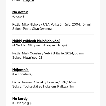
Na dotek
(Closer)
Režie: Mike Nichols / USA, Velká Británie, 2004, 104 min
Sekce:
Pocta Clivu Owenovi
Náhlý záblesk hlubších věcí
(A Sudden Glimpse to Deeper Things)
Režie: Mark Cousins / Velká Británie, 2024, 88 min
Sekce:
Hlavní soutěž
Nájemník
(Le Locataire)
Režie: Roman Polanski / Francie, 1976, 112 min
Sekce:
Touha stát se Indiánem: Kafka a film
Na kordy
(Cì xīn qiè gŭ)