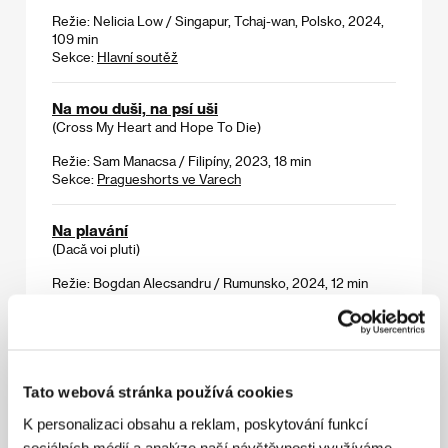
Režie: Nelicia Low / Singapur, Tchaj-wan, Polsko, 2024,
109 min
Sekce:
Hlavní soutěž
Na mou duši, na psí uši
(Cross My Heart and Hope To Die)
Režie: Sam Manacsa / Filipíny, 2023, 18 min
Sekce:
Pragueshorts ve Varech
Na plavání
(Dacă voi pluti)
Režie: Bogdan Alecsandru / Rumunsko, 2024, 12 min
Sekce:
Future Frames
Nasty
(Nasty)
Tato webová stránka používá cookies
Režie: Tudor Giurgiu, Cristian Pascariu, Tudor D. Popescu
/ Rumunsko, 2024, 104 min
K personalizaci obsahu a reklam, poskytování funkcí
Sekce:
Horizonty
sociálních médií a analýze naší návštěvnosti využíváme