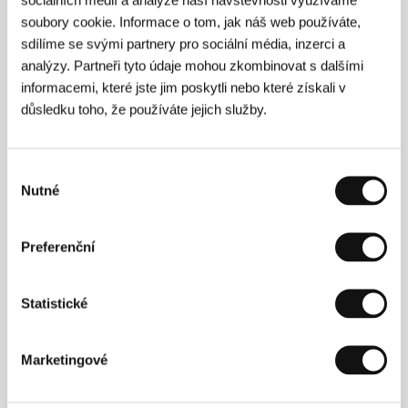
soubory cookie. Informace o tom, jak náš web používáte,
Něco tady nesedí
sdílíme se svými partnery pro sociální média, inzerci a
(Hiçbir şey yerinde değil)
analýzy. Partneři tyto údaje mohou zkombinovat s dalšími
informacemi, které jste jim poskytli nebo které získali v
Režie: Burak Çevik / Turecko, Německo, Jižní Korea,
2024, 76 min
důsledku toho, že používáte jejich služby.
Sekce:
Soutěž Proxima
Nedaleko ráje
Výběr
(The Village Next To Paradise)
Nutné
souhlasu
Režie: Mo Harawe / Rakousko, Francie, Německo,
Somálsko, 2024, 133 min
Preferenční
Sekce:
Horizonty
Nehty
Statistické
(Fingernails)
Režie: Christos Nikou / USA, 2023, 113 min
Marketingové
Sekce:
Horizonty
Němá trilogie