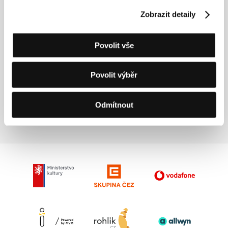
Zobrazit detaily
Režie: Zdeněk Jiráský / Slovenská republika, Česká
republika, 2014, 84 min
Sekce:
Zvláštní uvedení
Povolit vše
Vzpomínky vryté do kamene
(Memories On Stone)
Povolit výběr
Režie: Shawkat Amin Korki / Irák, Německo, 2014, 93 min
Sekce:
Horizonty
Odmítnout