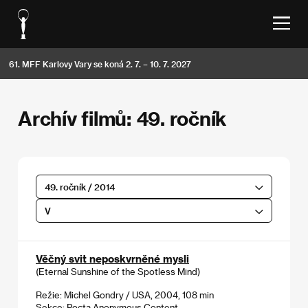
61. MFF Karlovy Vary se koná 2. 7. – 10. 7. 2027
Archív filmů: 49. ročník
49. ročník / 2014
V
Věčný svit neposkvrněné mysli
(Eternal Sunshine of the Spotless Mind)
Režie: Michel Gondry / USA, 2004, 108 min
Sekce:
Pocta Anonymous Content