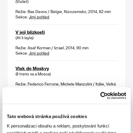
(Violet)
Režie: Bas Devos / Belgie, Nizozemsko, 2014, 82 min
Sekce:
Jiný pohled
V její blízkosti
(At li layla)
Režie: Asaf Korman / Izrael, 2014, 90 min
Sekce:
Jiný pohled
Vlak do Moskvy
(Il treno va a Mosca)
Režie: Federico Ferrone, Michele Manzolini / Itálie, Velká
Británie, 2013, 70 min
Sekce:
Soutěž dokumentárních filmů
Vlastnictví už není krádež
(La proprietà non è più un furto)
Tato webová stránka používá cookies
Režie: Elio Petri / Itálie, Francie, 1973, 126 min
K personalizaci obsahu a reklam, poskytování funkcí
Sekce:
Pocta Eliovi Petrimu
sociálních médií a analýze naší návštěvnosti využíváme