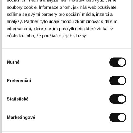
soubory cookie. Informace o tom, jak náš web používáte,
Volný pád
sdílíme se svými partnery pro sociální média, inzerci a
(Szabadesés)
analýzy. Partneři tyto údaje mohou zkombinovat s dalšími
informacemi, které jste jim poskytli nebo které získali v
Režie: György Pálfi / Maďarsko, Francie, Jižní Korea,
2014, 89 min
důsledku toho, že používáte jejich služby.
Sekce:
Hlavní soutěž
Vrah
Výběr
(L' assassino)
Nutné
souhlasu
Režie: Elio Petri / Itálie, 1961, 98 min
Sekce:
Pocta Eliovi Petrimu
Preferenční
Vrchní, prchni
(Vrchní, prchni)
Statistické
Režie: Ladislav Smoljak / Československo, 1980, 85 min
Sekce:
Zvláštní uvedení
Marketingové
V tichu
(V tichu)