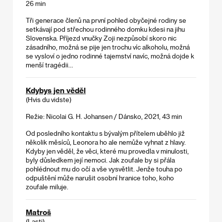
26 min
Tři generace členů na první pohled obyčejné rodiny se
setkávají pod střechou rodinného domku kdesi na jihu
Slovenska. Příjezd vnučky Zoji nezpůsobí skoro nic
zásadního, možná se pije jen trochu víc alkoholu, možná
se vysloví o jedno rodinné tajemství navíc, možná dojde k
menší tragédii…
Kdybys jen věděl
(Hvis du vidste)
Režie: Nicolai G. H. Johansen / Dánsko, 2021, 43 min
Od posledního kontaktu s bývalým přítelem uběhlo již
několik měsíců, Leonora ho ale nemůže vyhnat z hlavy.
Kdyby jen věděl, že věci, které mu provedla v minulosti,
byly důsledkem její nemoci. Jak zoufale by si přála
pohlédnout mu do očí a vše vysvětlit. Jenže touha po
odpuštění může narušit osobní hranice toho, koho
zoufale miluje.
Matroš
(Lasti)