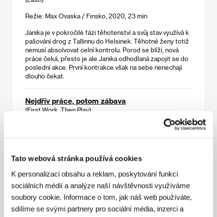
Režie: Max Ovaska / Finsko, 2020, 23 min
Janika je v pokročilé fázi těhotenství a svůj stav využívá k
pašování drog z Tallinnu do Helsinek. Těhotné ženy totiž
nemusí absolvovat celní kontrolu. Porod se blíží, nová
práce čeká, přesto je ale Janika odhodlaná zapojit se do
poslední akce. První kontrakce však na sebe nenechají
dlouho čekat.
Nejdřív práce, potom zábava
(First Work, Then Play)
Režie: Brenda Lien / Německo, 2022, 20 min
Poté, co Maxi získá významné hudební ocenění, se tlak na
to, aby vydala desku, ještě zvyšuje. Jenže kde je tlak, je i
Tato webová stránka používá cookies
krize. Kde je krize, je i zpochybňování sebe sama, a kde
je zpochybňování sebe sama, není kreativní atmosféra.
K personalizaci obsahu a reklam, poskytování funkcí
Maxiino vnitřní dítě se může vztekat, jak chce, ale vnitřní
sociálních médií a analýze naší návštěvnosti využíváme
policajt mu nedovolí ani minutu na hru a odpočinek. Hravá,
flitry posetá studie deprese a vyhoření.
soubory cookie. Informace o tom, jak náš web používáte,
sdílíme se svými partnery pro sociální média, inzerci a