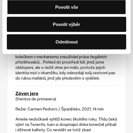
Povolit vše
Vinland
(Vinland)
Povolit výběr
Režie: Martin Kuba / Česká republika, 2022, 38 min
Jako mnoho dalších se i Daniil rozhodl opustit rodnou
Gruzii a vydat se do Prahy za lepším výdělkem. Původní
Odmítnout
profesí učitel přijímá práci mezi ukrajinskými dělníky
ovládanými ruským bossem Sergejem a stává se
kolečkem v mechanismu zneužívání práce ilegálních
přistěhovalců… Pohled do prostředí lidí, jimiž jsme
obklopeni, ale o nichž víme jen málo, protože jejich
identita mizí v okamžiku, kdy odevzdají svůj cestovní pas
do rukou mafiánů, jimž jde především o výdělek.
Závan jara
(Vientos de primavera)
Režie: Carmen Pedrero / Španělsko, 2021, 14 min
Amelie nedočkavě vyhlíží konec školního roku. Třídu čeká
výlet na Tenerife, kam si dospívající dívka konečně přibalí
i džínové kalhoty. Co nevidět se totiž zbaví