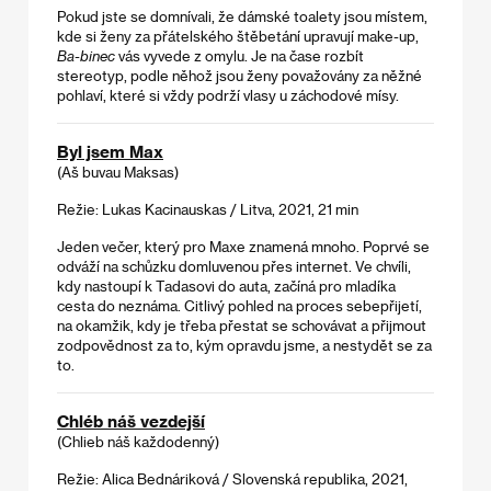
Pokud jste se domnívali, že dámské toalety jsou místem,
kde si ženy za přátelského štěbetání upravují make-up,
Ba-binec
vás vyvede z omylu. Je na čase rozbít
stereotyp, podle něhož jsou ženy považovány za něžné
pohlaví, které si vždy podrží vlasy u záchodové mísy.
Byl jsem Max
(Aš buvau Maksas)
Režie: Lukas Kacinauskas / Litva, 2021, 21 min
Jeden večer, který pro Maxe znamená mnoho. Poprvé se
odváží na schůzku domluvenou přes internet. Ve chvíli,
kdy nastoupí k Tadasovi do auta, začíná pro mladíka
cesta do neznáma. Citlivý pohled na proces sebepřijetí,
na okamžik, kdy je třeba přestat se schovávat a přijmout
zodpovědnost za to, kým opravdu jsme, a nestydět se za
to.
Chléb náš vezdejší
(Chlieb náš každodenný)
Režie: Alica Bednáriková / Slovenská republika, 2021,