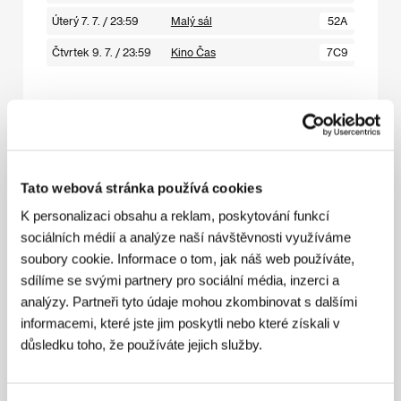
Úterý 7. 7. / 23:59
Malý sál
52A
Čtvrtek 9. 7. / 23:59
Kino Čas
7C9
Nechť Bůh odpouští všem
(God Forgives Everyone / Che dio perdona a tutti)
Režie: Pierfrancesco Diliberto / Itálie, 2026, 115 min
Tato webová stránka používá cookies
Sekce:
Horizonty
K personalizaci obsahu a reklam, poskytování funkcí
sociálních médií a analýze naší návštěvnosti využíváme
Sobota 4. 7. / 10:00
Císařské lázně
2S1
soubory cookie. Informace o tom, jak náš web používáte,
Čtvrtek 9. 7. / 16:00
Pupp
7P3
sdílíme se svými partnery pro sociální média, inzerci a
analýzy. Partneři tyto údaje mohou zkombinovat s dalšími
Pátek 10. 7. / 19:00
Kongresový sál
836
informacemi, které jste jim poskytli nebo které získali v
důsledku toho, že používáte jejich služby.
Vyvolený