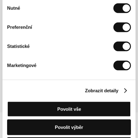
(Gregorius, the Chosen One / Vyvolený)
Výběr
Nutné
souhlasu
Režie: Tomasz Mielnik / Česká republika, Polsko,
Rumunsko, 2026, 90 min
Sekce:
Zvláštní uvedení
Preferenční
Sobota 4. 7. / 13:00
Městské divadlo
2D2
Statistické
Neděle 5. 7. / 15:00
Malý sál
323
Úterý 7. 7. / 09:00
Kino Čas
5C1
Marketingové
Pátek 10. 7. / 10:30
Kino Drahomíra
8K2
Zobrazit detaily
Povolit vše
Povolit výběr