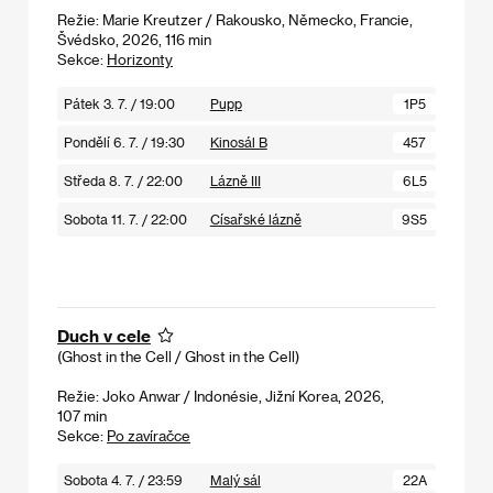
Režie: Marie Kreutzer / Rakousko, Německo, Francie,
Švédsko, 2026, 116 min
Sekce:
Horizonty
Pátek 3. 7. / 19:00
Pupp
1P5
Pondělí 6. 7. / 19:30
Kinosál B
457
Středa 8. 7. / 22:00
Lázně III
6L5
Sobota 11. 7. / 22:00
Císařské lázně
9S5
Duch v cele
(Ghost in the Cell / Ghost in the Cell)
Režie: Joko Anwar / Indonésie, Jižní Korea, 2026,
107 min
Sekce:
Po zavíračce
Sobota 4. 7. / 23:59
Malý sál
22A