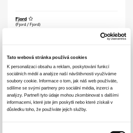
Fjord
(Fjord / Fjord)
Režie: Cristian Mungiu / Rumunsko, Francie, Norsko,
Švédsko, Dánsko, 2026, 148 min
Sekce:
Horizonty
Tato webová stránka používá cookies
Sobota 4. 7. / 13:00
Pupp
2P2
K personalizaci obsahu a reklam, poskytování funkcí
Čtvrtek 9. 7. / 10:30
Velký sál
713
sociálních médií a analýze naší návštěvnosti využíváme
Sobota 11. 7. / 15:00
Kino Čas
9C3
soubory cookie. Informace o tom, jak náš web používáte,
sdílíme se svými partnery pro sociální média, inzerci a
analýzy. Partneři tyto údaje mohou zkombinovat s dalšími
informacemi, které jste jim poskytli nebo které získali v
Mouchy
důsledku toho, že používáte jejich služby.
(Flies / Moscas)
Režie: Fernando Eimbcke / Mexiko, Španělsko, 2026,
103 min
Výběr