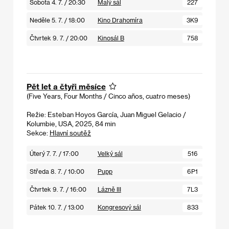
Sobota 4. 7. / 20:30
Malý sál
227
Neděle 5. 7. / 18:00
Kino Drahomíra
3K9
Čtvrtek 9. 7. / 20:00
Kinosál B
758
Pět let a čtyři měsíce
(Five Years, Four Months / Cinco años, cuatro meses)
Režie: Esteban Hoyos García, Juan Miguel Gelacio /
Kolumbie, USA, 2025, 84 min
Sekce:
Hlavní soutěž
Úterý 7. 7. / 17:00
Velký sál
516
Středa 8. 7. / 10:00
Pupp
6P1
Čtvrtek 9. 7. / 16:00
Lázně III
7L3
Pátek 10. 7. / 13:00
Kongresový sál
833