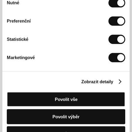
Sekce:
Horizonty
Nutné
souhlasu
Pátek 3. 7. / 22:00
Městské divadlo
1D5
Preferenční
Úterý 7. 7. / 22:00
Lázně III
5L5
Pátek 10. 7. / 19:00
Pupp
8P5
Statistické
Marketingové
Opojení lesem
(Forest High / Forêt Ivre)
Režie: Manon Coubia / Belgie, Francie, 2026, 102 min
Zobrazit detaily
Sekce:
Horizonty
Pátek 3. 7. / 12:00
Kino Čas
1C2
Povolit vše
Neděle 5. 7. / 10:30
Divadlo Husovka
3H1
Středa 8. 7. / 19:30
Divadlo Husovka
6H6
Povolit výběr