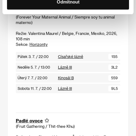
Odmítnout
Jsme jedné krve
(Forever Your Maternal Animal / Siempre soy tu animal
materno)
Režie: Valentina Maurel / Belgie, Francie, Mexiko, 2026,
108 min
Sekce:
Horizonty
Pátek 3. 7. / 22:00
Císařské lázně
1S5
Neděle 5. 7. / 13:00
Lázně III
3L2
Úterý 7. 7. / 22:00
Kinosál B
559
Sobota 11. 7. / 22:00
Lázně III
9L5
Padlé ovoce
(Fruit Gathering / Thit-thee Khu)