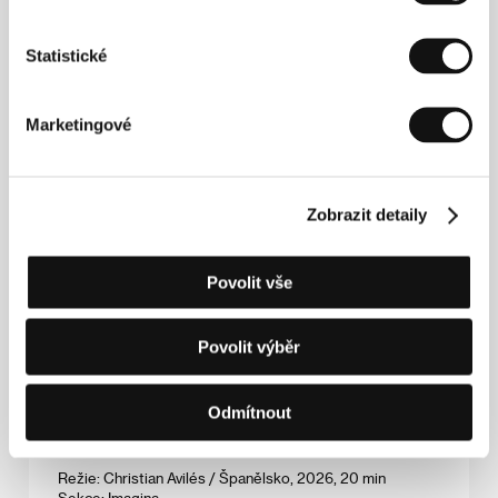
Palačinky nebo život!
,
Bufet u houbičky
,
Kapybary
,
Houbičky
,
Tůtůtýl
Statistické
S kým budeš na koni
(Someone to Steal Horses With / Someone to Steal
Horses With)
Marketingové
Režie: Dylan Pailes-Friedman / USA, Itálie, 2025, 10 min
Sekce:
Pragueshorts ve Varech
Zobrazit detaily
Sobota 4. 7. / 11:30
Kinosál B
252
Středa 8. 7. / 15:00
Kino Drahomíra
6K6
Povolit vše
Čtvrtek 9. 7. / 13:30
Divadlo Husovka
7H3
Film bude uveden s následujícími filmy:
9 milionů barev
,
Povolit výběr
Slyšíš mě?
,
Ruletista
,
Mluv mě
Odmítnout
Hřebec a křišťálová koule
(Stallion and a Crystal Ball / Stallion y la Bola de Cristal)
Režie: Christian Avilés / Španělsko, 2026, 20 min
Sekce:
Imagina