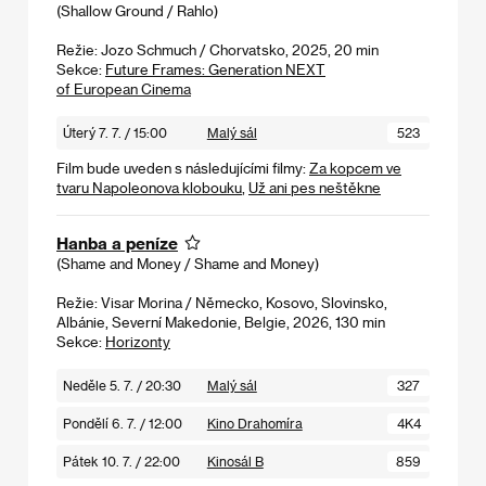
(Shallow Ground / Rahlo)
Režie: Jozo Schmuch / Chorvatsko, 2025, 20 min
Sekce:
Future Frames: Generation NEXT
of European Cinema
Úterý 7. 7. / 15:00
Malý sál
523
Film bude uveden s následujícími filmy:
Za kopcem ve
tvaru Napoleonova klobouku
,
Už ani pes neštěkne
Hanba a peníze
(Shame and Money / Shame and Money)
Režie: Visar Morina / Německo, Kosovo, Slovinsko,
Albánie, Severní Makedonie, Belgie, 2026, 130 min
Sekce:
Horizonty
Neděle 5. 7. / 20:30
Malý sál
327
Pondělí 6. 7. / 12:00
Kino Drahomíra
4K4
Pátek 10. 7. / 22:00
Kinosál B
859