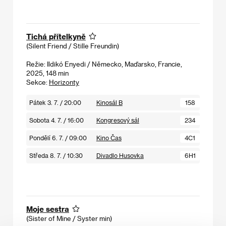
Tichá přítelkyně
(Silent Friend / Stille Freundin)
Režie: Ildikó Enyedi / Německo, Maďarsko, Francie,
2025, 148 min
Sekce:
Horizonty
Pátek 3. 7. / 20:00
Kinosál B
158
Sobota 4. 7. / 16:00
Kongresový sál
234
Pondělí 6. 7. / 09:00
Kino Čas
4C1
Středa 8. 7. / 10:30
Divadlo Husovka
6H1
Moje sestra
(Sister of Mine / Syster min)