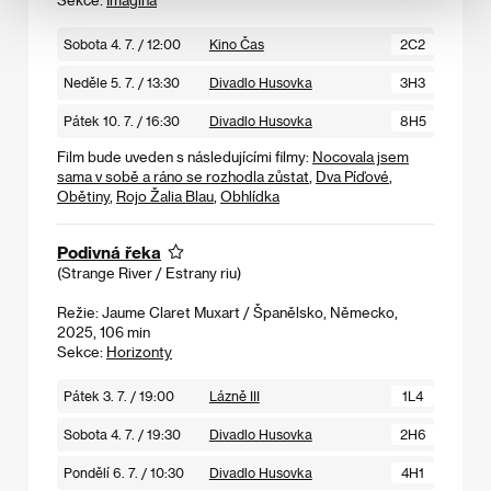
Sobota 4. 7. / 12:00
Kino Čas
2C2
Neděle 5. 7. / 13:30
Divadlo Husovka
3H3
Pátek 10. 7. / 16:30
Divadlo Husovka
8H5
Film bude uveden s následujícími filmy:
Nocovala jsem
sama v sobě a ráno se rozhodla zůstat
,
Dva Píďové
,
Obětiny
,
Rojo Žalia Blau
,
Obhlídka
Podivná řeka
(Strange River / Estrany riu)
Režie: Jaume Claret Muxart / Španělsko, Německo,
2025, 106 min
Sekce:
Horizonty
Pátek 3. 7. / 19:00
Lázně III
1L4
Sobota 4. 7. / 19:30
Divadlo Husovka
2H6
Pondělí 6. 7. / 10:30
Divadlo Husovka
4H1