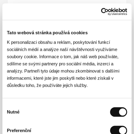
Režie: André Vaara / Švédsko, 2026, 13 min
Sekce:
Future Frames: Generation NEXT
of European Cinema
Pondělí 6. 7. / 15:00
Malý sál
423
Tato webová stránka používá cookies
Film bude uveden s následujícími filmy:
Půlměsíc
,
Tlaková
K personalizaci obsahu a reklam, poskytování funkcí
níže
sociálních médií a analýze naší návštěvnosti využíváme
soubory cookie. Informace o tom, jak náš web používáte,
Šmik šmik
sdílíme se svými partnery pro sociální média, inzerci a
(Snip Snap / Snip Snap)
analýzy. Partneři tyto údaje mohou zkombinovat s dalšími
Režie: Douglas Irvine, Eleanor Stewart / Velká Británie,
informacemi, které jste jim poskytli nebo které získali v
2025, 9 min
důsledku toho, že používáte jejich služby.
Sekce:
Pragueshorts ve Varech
Sobota 4. 7. / 09:00
Kino Drahomíra
2K1
Výběr
Pondělí 6. 7. / 12:00
Kinosál B
453
Nutné
souhlasu
Pátek 10. 7. / 13:30
Divadlo Husovka
8H3
Film bude uveden s následujícími filmy:
Brm brm závod
,
Preferenční