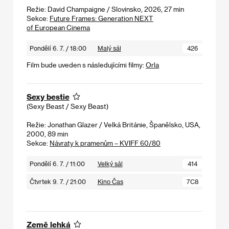
Režie: David Champaigne / Slovinsko, 2026, 27 min
Sekce:
Future Frames: Generation NEXT
of European Cinema
Pondělí 6. 7. / 18:00
Malý sál
426
Film bude uveden s následujícími filmy:
Orla
Sexy bestie
(Sexy Beast / Sexy Beast)
Režie: Jonathan Glazer / Velká Británie, Španělsko, USA,
2000, 89 min
Sekce:
Návraty k pramenům – KVIFF 60/80
Pondělí 6. 7. / 11:00
Velký sál
414
Čtvrtek 9. 7. / 21:00
Kino Čas
7C8
Země lehká