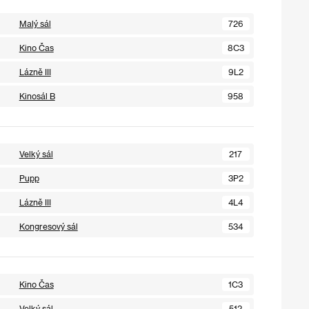
Malý sál
726
Kino Čas
8C3
Lázně III
9L2
Kinosál B
958
Velký sál
217
Pupp
3P2
Lázně III
4L4
Kongresový sál
534
Kino Čas
1C3
Velký sál
512