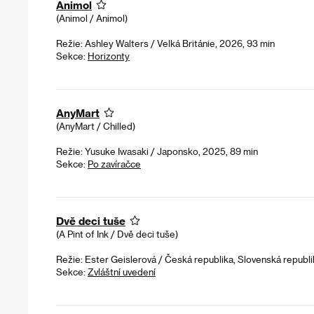
Animol
(Animol / Animol)
Režie: Ashley Walters / Velká Británie, 2026, 93 min
Sekce:
Horizonty
AnyMart
(AnyMart / Chilled)
Režie: Yusuke Iwasaki / Japonsko, 2025, 89 min
Sekce:
Po zavíračce
Dvě deci tuše
(A Pint of Ink / Dvě deci tuše)
Režie: Ester Geislerová / Česká republika, Slovenská republi
Sekce:
Zvláštní uvedení