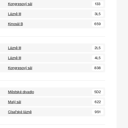
Kongresový sál
133
Lázně III
3L5
Kinosál B
659
Lázně III
2L5
Lázně III
4L5
Kongresový sál
838
Městské divadlo
5D2
Malý sál
622
Císařské lázně
9S1