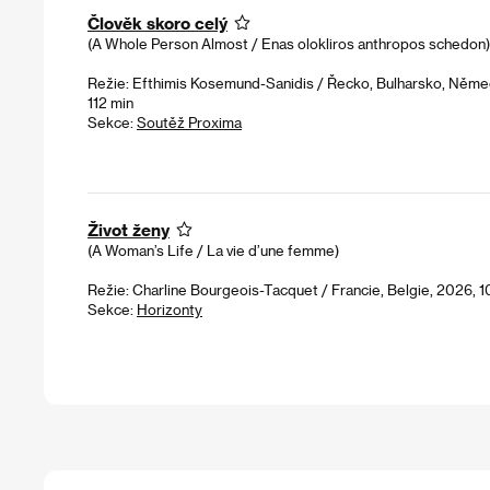
Člověk skoro celý
(A Whole Person Almost / Enas olokliros anthropos schedon)
Režie: Efthimis Kosemund-Sanidis / Řecko, Bulharsko, Něme
112 min
Sekce:
Soutěž Proxima
Život ženy
(A Woman’s Life / La vie d’une femme)
Režie: Charline Bourgeois-Tacquet / Francie, Belgie, 2026, 1
Sekce:
Horizonty