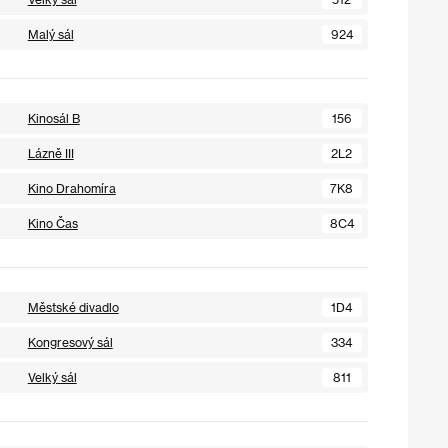
Malý sál
924
Kinosál B
156
Lázně III
2L2
Kino Drahomíra
7K8
Kino Čas
8C4
Městské divadlo
1D4
Kongresový sál
334
Velký sál
811