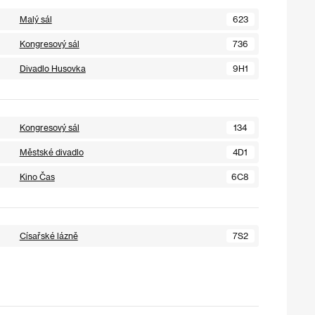
Malý sál
623
Kongresový sál
736
Divadlo Husovka
9H1
Kongresový sál
134
Městské divadlo
4D1
Kino Čas
6C8
Císařské lázně
7S2