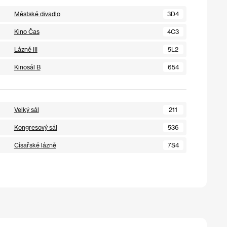
Městské divadlo
3D4
Kino Čas
4C3
Lázně III
5L2
Kinosál B
654
Velký sál
211
Kongresový sál
536
Císařské lázně
7S4