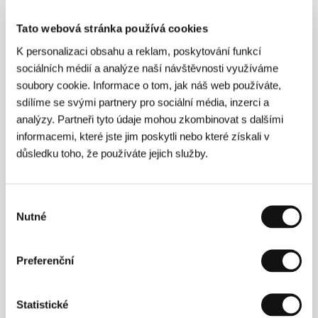
Režie: Arnas Balčiūnas / Litva, 2025, 16 min
Sekce:
Future Frames: Generation NEXT
Tato webová stránka používá cookies
of European Cinema
K personalizaci obsahu a reklam, poskytování funkcí
sociálních médií a analýze naší návštěvnosti využíváme
Úterý 7. 7. / 15:00
Malý sál
523
soubory cookie. Informace o tom, jak náš web používáte,
Film bude uveden s následujícími filmy:
Země lehká
,
Už
sdílíme se svými partnery pro sociální média, inzerci a
ani pes neštěkne
analýzy. Partneři tyto údaje mohou zkombinovat s dalšími
informacemi, které jste jim poskytli nebo které získali v
Zlodějíčci
důsledku toho, že používáte jejich služby.
(Petty Thieves / Sitni lopovi)
Režie: Mate Ugrin / Chorvatsko, Francie, Německo,
Srbsko, 2026, 110 min
Výběr
Sekce:
Soutěž Proxima
Nutné
souhlasu
Neděle 5. 7. / 16:00
Městské divadlo
3D3
Pondělí 6. 7. / 12:00
Kino Čas
4C2
Preferenční
Úterý 7. 7. / 10:00
Lázně III
5L1
Statistické
Středa 8. 7. / 11:30
Kinosál B
652