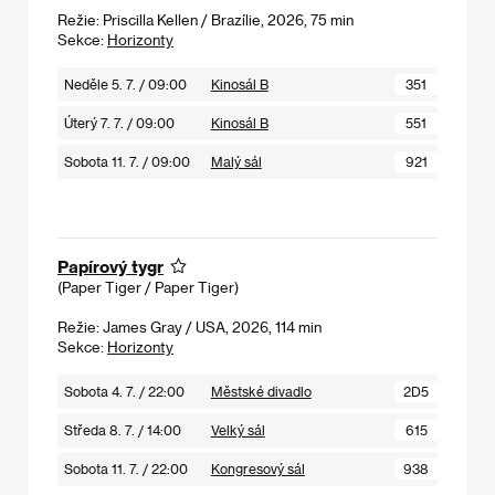
Režie: Priscilla Kellen / Brazílie, 2026, 75 min
Sekce:
Horizonty
Neděle 5. 7. / 09:00
Kinosál B
351
Úterý 7. 7. / 09:00
Kinosál B
551
Sobota 11. 7. / 09:00
Malý sál
921
Papírový tygr
(Paper Tiger / Paper Tiger)
Režie: James Gray / USA, 2026, 114 min
Sekce:
Horizonty
Sobota 4. 7. / 22:00
Městské divadlo
2D5
Středa 8. 7. / 14:00
Velký sál
615
Sobota 11. 7. / 22:00
Kongresový sál
938