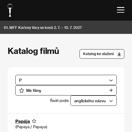
61. MFF Karlovy Vary se koná 2. 7. – 10. 7. 2027
Katalog filmů
Katalog ke stažení
P
Mé filmy
Řadit podle:
anglického názvu
Papája
(Papaya / Papaya)