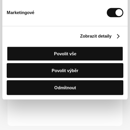
Marketingové
Potrubí
(Pipes / Pipes)
Zobrazit detaily
Režie: Karim Kassem / Libanon, Katar, Saúdská Arábie,
2025, 114 min
Sekce:
Hlavní soutěž
Povolit vše
Středa 8. 7. / 17:00
Velký sál
616
Povolit výběr
Čtvrtek 9. 7. / 10:00
Pupp
7P1
Pátek 10. 7. / 16:00
Lázně III
8L3
Odmítnout
Sobota 11. 7. / 10:30
Kongresový sál
932