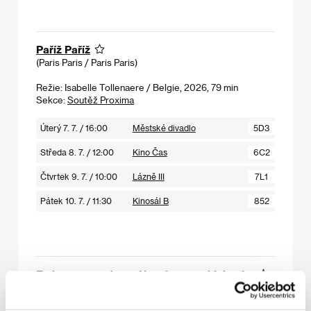
Paříž Paříž
(Paris Paris / Paris Paris)
Režie: Isabelle Tollenaere / Belgie, 2026, 79 min
Sekce:
Soutěž Proxima
Úterý 7. 7. / 16:00
Městské divadlo
5D3
Středa 8. 7. / 12:00
Kino Čas
6C2
Čtvrtek 9. 7. / 10:00
Lázně III
7L1
Pátek 10. 7. / 11:30
Kinosál B
852
Za kopcem ve tvaru Napoleonova klobouku
(Past the Hill of Napoleon’s Hat / Pravažiavus Napaleono
kepurę)