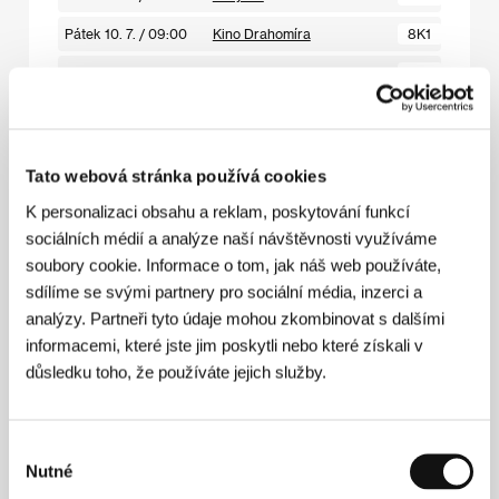
Pátek 10. 7. / 09:00
Kino Drahomíra
8K1
Sobota 11. 7. / 14:00
Divadlo Husovka
9H4
Tato webová stránka používá cookies
Spalovna
(Incinerator / Shokyakuro)
K personalizaci obsahu a reklam, poskytování funkcí
sociálních médií a analýze naší návštěvnosti využíváme
Režie: Shuntaro Uchida / Japonsko, 2026, 98 min
Sekce:
Soutěž Proxima
soubory cookie. Informace o tom, jak náš web používáte,
sdílíme se svými partnery pro sociální média, inzerci a
Středa 8. 7. / 19:00
Městské divadlo
6D4
analýzy. Partneři tyto údaje mohou zkombinovat s dalšími
Čtvrtek 9. 7. / 15:00
Kino Čas
7C3
informacemi, které jste jim poskytli nebo které získali v
důsledku toho, že používáte jejich služby.
Pátek 10. 7. / 13:00
Lázně III
8L2
Sobota 11. 7. / 14:00
Kinosál B
954
Výběr
Nutné
souhlasu