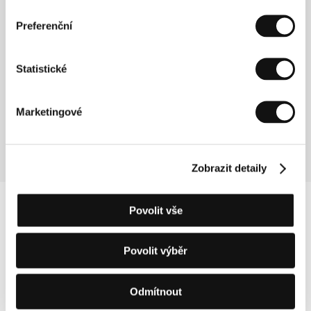
V nás
Preferenční
(In-I in Motion / En nous)
Režie: Juliette Binoche / Francie, 2025, 125 min
Statistické
Sekce:
Pocty
Čtvrtek 9. 7. / 14:00
Velký sál
715
Marketingové
Zobrazit detaily
Povolit vše
Povolit výběr
Odmítnout