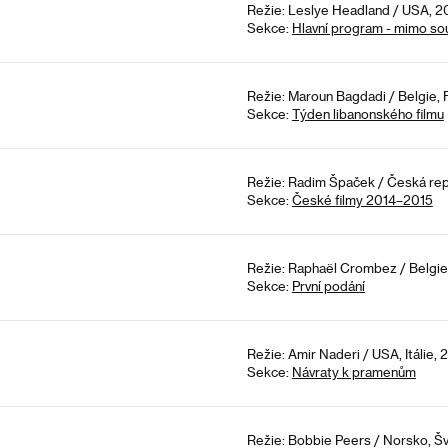
Režie: Leslye Headland / USA, 20
Sekce:
Hlavní program - mimo so
Režie: Maroun Bagdadi / Belgie, Fr
Sekce:
Týden libanonského filmu
Režie: Radim Špaček / Česká repu
Sekce:
České filmy 2014–2015
Režie: Raphaël Crombez / Belgie
Sekce:
První podání
Režie: Amir Naderi / USA, Itálie, 
Sekce:
Návraty k pramenům
Režie: Bobbie Peers / Norsko, Š