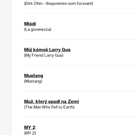
(Dirk Ohm - illusjonisten som forsvant)
Mládí
(La giovinezza)
Můj kámoš Larry Gus
(My Friend Larry Gus)
Mustang
(Mustang)
Muž, který spadl na Zemi
(The Man Who Fell to Earth)
MY 2
(MY 2)