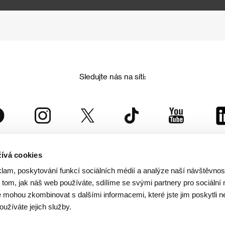
Sledujte nás na síti:
ívá cookies
Mezinárodní filmový festival Karlovy Vary
klam, poskytování funkcí sociálních médií a analýze naší návštěvno
je součástí rodiny KVIFF Group, která zastřešuje i další projekty:
tom, jak náš web používáte, sdílíme se svými partnery pro sociální 
je mohou zkombinovat s dalšími informacemi, které jste jim poskytli n
oužíváte jejich služby.