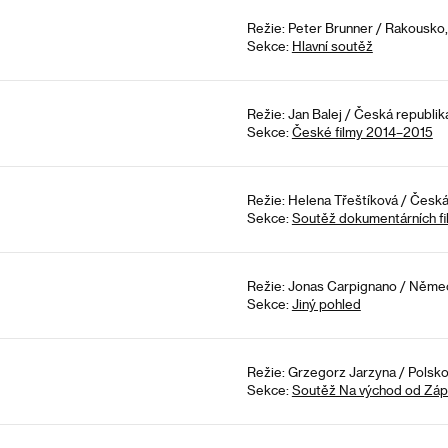
Režie: Peter Brunner / Rakousko,
Sekce:
Hlavní soutěž
Režie: Jan Balej / Česká republi
Sekce:
České filmy 2014–2015
Režie: Helena Třeštíková / Česká
Sekce:
Soutěž dokumentárních fi
Režie: Jonas Carpignano / Německo
Sekce:
Jiný pohled
Režie: Grzegorz Jarzyna / Polsko
Sekce:
Soutěž Na východ od Zá