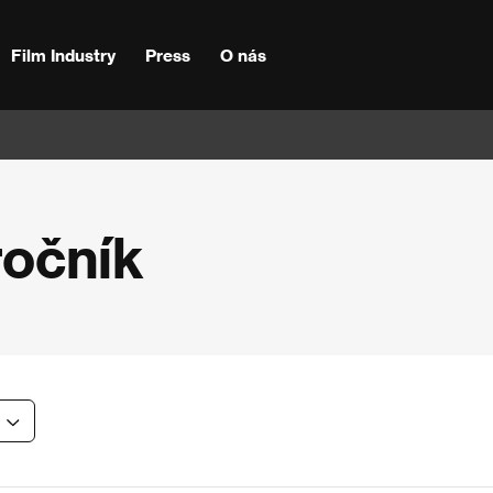
Film Industry
Press
O nás
ročník