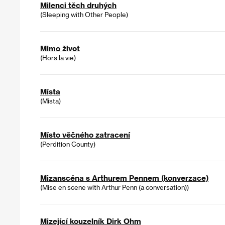
Milenci těch druhých
(Sleeping with Other People)
Mimo život
(Hors la vie)
Místa
(Místa)
Místo věčného zatracení
(Perdition County)
Mizanscéna s Arthurem Pennem (konverzace)
(Mise en scene with Arthur Penn (a conversation))
Mizející kouzelník Dirk Ohm