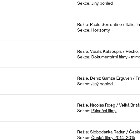
Sekce:
Jiný pohled
Režie: Paolo Sorrentino / Itálie, F
Sekce:
Horizonty
Režie: Vasilis Katsoupis / Řecko,
Sekce:
Dokumentární filmy - mim
Režie: Deniz Gamze Ergüven / Fr
Sekce:
Jiný pohled
Režie: Nicolas Roeg / Velká Britá
Sekce:
Půlnoční filmy
Režie: Slobodanka Radun / Česká
Sekce:
České filmy 2014–2015