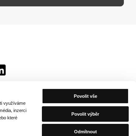
Povolit vše
sti využíváme
média, inzerci
Povolit výběr
ebo které
Odmítnout