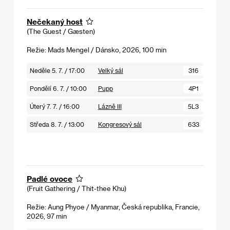
Nečekaný host
(The Guest / Gæsten)
Režie: Mads Mengel / Dánsko, 2026, 100 min
Neděle 5. 7. / 17:00
Velký sál
316
Pondělí 6. 7. / 10:00
Pupp
4P1
Úterý 7. 7. / 16:00
Lázně III
5L3
Středa 8. 7. / 13:00
Kongresový sál
633
Padlé ovoce
(Fruit Gathering / Thit-thee Khu)
Režie: Aung Phyoe / Myanmar, Česká republika, Francie,
2026, 97 min