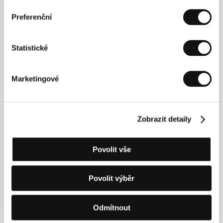
Režie: Ivan Ostrochovský / Slovenská republika, Česká
Preferenční
republika, Maďarsko, 2026, 90 min
Neděle 5. 7. / 20:00
Velký sál
318
Statistické
Pondělí 6. 7. / 13:00
Pupp
4P2
Marketingové
Úterý 7. 7. / 19:00
Lázně III
5L4
Středa 8. 7. / 16:00
Kongresový sál
634
Zobrazit detaily
Povolit vše
Šťastná rodina
(A Happy Family / A Happy Family)
Režie: Jan-Eric Mack / Švýcarsko, 2026, 121 min
Povolit výběr
Sobota 4. 7. / 19:30
Velký sál
217
Odmítnout
Neděle 5. 7. / 13:00
Pupp
3P2