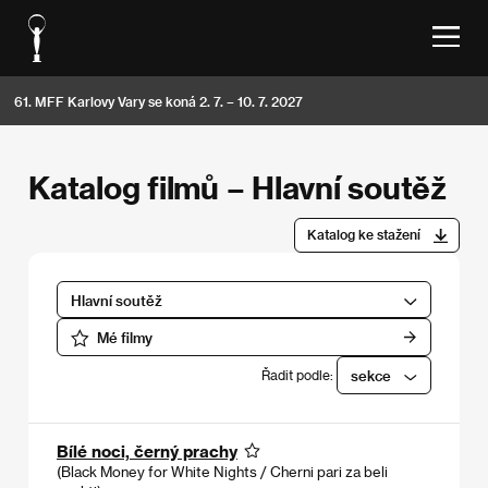
61. MFF Karlovy Vary se koná 2. 7. – 10. 7. 2027
Katalog filmů – Hlavní soutěž
Katalog ke stažení
Hlavní soutěž
Mé filmy
Řadit podle:
sekce
Bílé noci, černý prachy
(Black Money for White Nights / Cherni pari za beli