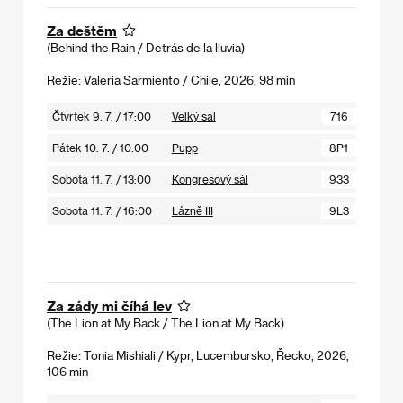
Za deštěm
(Behind the Rain / Detrás de la lluvia)
Režie: Valeria Sarmiento / Chile, 2026, 98 min
Čtvrtek 9. 7. / 17:00
Velký sál
716
Pátek 10. 7. / 10:00
Pupp
8P1
Sobota 11. 7. / 13:00
Kongresový sál
933
Sobota 11. 7. / 16:00
Lázně III
9L3
Za zády mi číhá lev
(The Lion at My Back / The Lion at My Back)
Režie: Tonia Mishiali / Kypr, Lucembursko, Řecko, 2026,
106 min