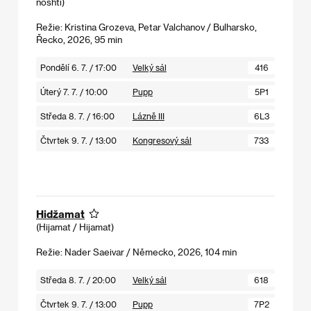
noshti)
Režie: Kristina Grozeva, Petar Valchanov / Bulharsko,
Řecko, 2026, 95 min
Pondělí 6. 7. / 17:00
Velký sál
416
Úterý 7. 7. / 10:00
Pupp
5P1
Středa 8. 7. / 16:00
Lázně III
6L3
Čtvrtek 9. 7. / 13:00
Kongresový sál
733
Hidžamat
(Hijamat / Hijamat)
Režie: Nader Saeivar / Německo, 2026, 104 min
Středa 8. 7. / 20:00
Velký sál
618
Čtvrtek 9. 7. / 13:00
Pupp
7P2