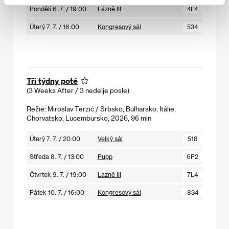
Pondělí 6. 7. / 19:00
Lázně III
4L4
Úterý 7. 7. / 16:00
Kongresový sál
534
Tři týdny poté
(3 Weeks After / 3 nedelje posle)
Režie: Miroslav Terzić / Srbsko, Bulharsko, Itálie,
Chorvatsko, Lucembursko, 2026, 96 min
Úterý 7. 7. / 20:00
Velký sál
518
Středa 8. 7. / 13:00
Pupp
6P2
Čtvrtek 9. 7. / 19:00
Lázně III
7L4
Pátek 10. 7. / 16:00
Kongresový sál
834