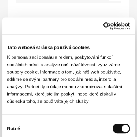
Potrubí
(Pipes / Pipes)
Tato webová stránka používá cookies
Režie: Karim Kassem / Libanon, Katar, Saúdská Arábie,
2025, 114 min
K personalizaci obsahu a reklam, poskytování funkcí
sociálních médií a analýze naší návštěvnosti využíváme
Středa 8. 7. / 17:00
Velký sál
616
soubory cookie. Informace o tom, jak náš web používáte,
Čtvrtek 9. 7. / 10:00
Pupp
7P1
sdílíme se svými partnery pro sociální média, inzerci a
analýzy. Partneři tyto údaje mohou zkombinovat s dalšími
Pátek 10. 7. / 16:00
Lázně III
8L3
informacemi, které jste jim poskytli nebo které získali v
Sobota 11. 7. / 10:30
Kongresový sál
932
důsledku toho, že používáte jejich služby.
Výběr
Nutné
souhlasu
Pramen
(Only Beautiful Things to Look At / Prameň)