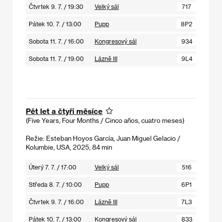
Čtvrtek 9. 7. / 19:30
Velký sál
717
Pátek 10. 7. / 13:00
Pupp
8P2
Sobota 11. 7. / 16:00
Kongresový sál
934
Sobota 11. 7. / 19:00
Lázně III
9L4
Pět let a čtyři měsíce
(Five Years, Four Months / Cinco años, cuatro meses)
Režie: Esteban Hoyos García, Juan Miguel Gelacio /
Kolumbie, USA, 2025, 84 min
Úterý 7. 7. / 17:00
Velký sál
516
Středa 8. 7. / 10:00
Pupp
6P1
Čtvrtek 9. 7. / 16:00
Lázně III
7L3
Pátek 10. 7. / 13:00
Kongresový sál
833