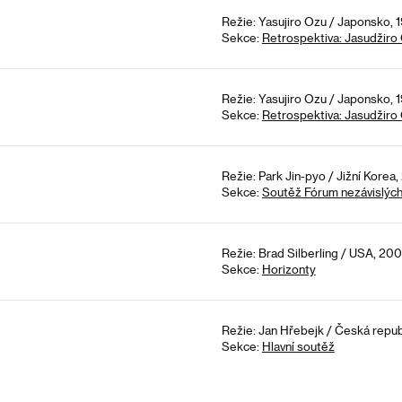
Režie: Yasujiro Ozu / Japonsko, 1
Sekce:
Retrospektiva: Jasudžiro 
Režie: Yasujiro Ozu / Japonsko, 1
Sekce:
Retrospektiva: Jasudžiro 
Režie: Park Jin-pyo / Jižní Korea
Sekce:
Soutěž Fórum nezávislýc
Režie: Brad Silberling / USA, 200
Sekce:
Horizonty
Režie: Jan Hřebejk / Česká repub
Sekce:
Hlavní soutěž