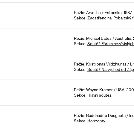
Režie: Arvo Iho / Estonsko, 1987,
Sekce:
Zaostřeno na: Pobaltský f
Režie: Michael Bates / Austrálie,
Sekce:
Soutěž Fórum nezávislýc
Režie: Kristijonas Vildzhiunas / L
Sekce:
Soutěž Na východ od Zá
Režie: Wayne Kramer / USA, 200
Sekce:
Hlavní soutěž
Režie: Buddhadeb Dasgupta / Ind
Sekce:
Horizonty