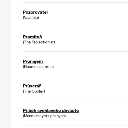
Pozorovatel
(Vaatleja)
Promítač
(The Projectionist)
Pronájem
(Nuomos sutartis)
Průserář
(The Cooler)
Příběh svéhlavého děvčete
(Manda meyer upakhyan)