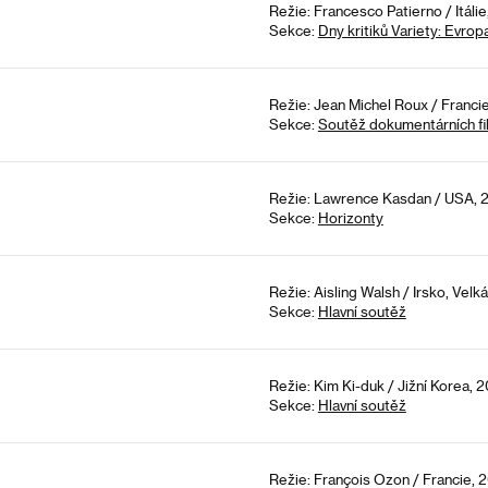
Režie: Francesco Patierno / Itáli
Sekce:
Dny kritiků Variety: Evrop
Režie: Jean Michel Roux / Franci
Sekce:
Soutěž dokumentárních fi
Režie: Lawrence Kasdan / USA, 2
Sekce:
Horizonty
Režie: Aisling Walsh / Irsko, Vel
Sekce:
Hlavní soutěž
Režie: Kim Ki-duk / Jižní Korea, 
Sekce:
Hlavní soutěž
Režie: François Ozon / Francie, 