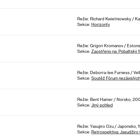
Režie: Richard Kwietniowsky / Ka
Sekce:
Horizonty
Režie: Grigori Kromanov / Estons
Sekce:
Zaostřeno na: Pobaltský f
Režie: Deborra-lee Furness / Velk
Sekce:
Soutěž Fórum nezávislýc
Režie: Bent Hamer / Norsko, 200
Sekce:
Jiný pohled
Režie: Yasujiro Ozu / Japonsko, 
Sekce:
Retrospektiva: Jasudžiro 