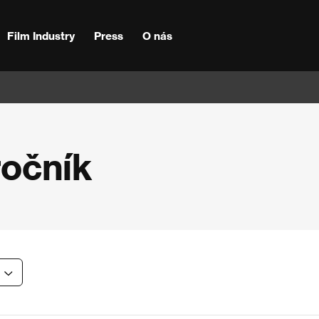
Film Industry
Press
O nás
ročník