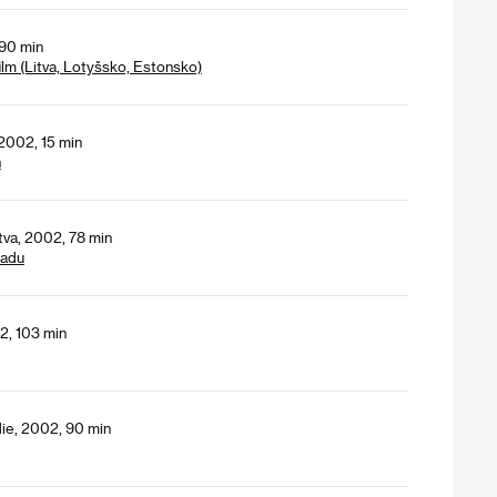
 90 min
ilm (Litva, Lotyšsko, Estonsko)
 2002, 15 min
h
itva, 2002, 78 min
padu
2, 103 min
ie, 2002, 90 min