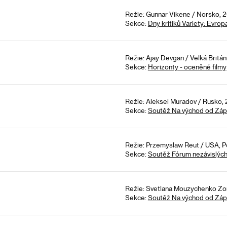
Režie: Gunnar Vikene / Norsko, 
Sekce:
Dny kritiků Variety: Evrop
Režie: Ajay Devgan / Velká Británi
Sekce:
Horizonty - oceněné filmy
Režie: Aleksei Muradov / Rusko, 
Sekce:
Soutěž Na východ od Zá
Režie: Przemyslaw Reut / USA, 
Sekce:
Soutěž Fórum nezávislýc
Režie: Svetlana Mouzychenko Zo
Sekce:
Soutěž Na východ od Zá