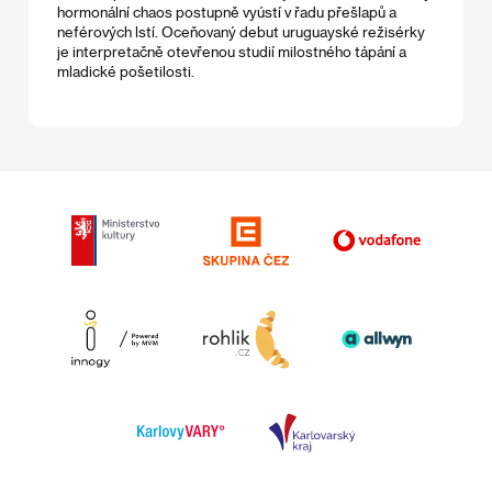
hormonální chaos postupně vyústí v řadu přešlapů a
neférových lstí. Oceňovaný debut uruguayské režisérky
je interpretačně otevřenou studií milostného tápání a
mladické pošetilosti.