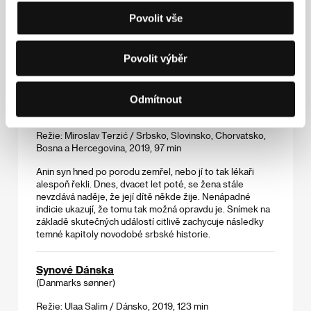
Léta rychle utíkají, dcera dospívá, Juha je však stále
sužován steskem po své utonulé ženě. Vše se mění v
Povolit vše
momentě, kdy se seznámí s Monou – tajemnou dominou,
která mu dá pocit, že si nejen může konečně někoho
pustit k tělu, ale skrze tento prožitek se také znovu
Povolit výběr
setkat se svou zesnulou láskou.
Stehy
Odmítnout
(Šavovi)
Režie: Miroslav Terzić / Srbsko, Slovinsko, Chorvatsko,
Bosna a Hercegovina, 2019, 97 min
Anin syn hned po porodu zemřel, nebo jí to tak lékaři
alespoň řekli. Dnes, dvacet let poté, se žena stále
nevzdává naděje, že její dítě někde žije. Nenápadné
indicie ukazují, že tomu tak možná opravdu je. Snímek na
základě skutečných událostí citlivě zachycuje následky
temné kapitoly novodobé srbské historie.
Synové Dánska
(Danmarks sønner)
Režie: Ulaa Salim / Dánsko, 2019, 123 min