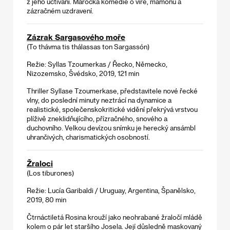
z jeho uctívání. Marocká komedie o víře, mamonu a
zázračném uzdravení.
Zázrak Sargasového moře
(To thávma tis thálassas ton Sargassón)
Režie: Syllas Tzoumerkas / Řecko, Německo,
Nizozemsko, Švédsko, 2019, 121 min
Thriller Syllase Tzoumerkase, představitele nové řecké
vlny, do poslední minuty neztrácí na dynamice a
realistické, společenskokritické vidění překrývá vrstvou
plíživě zneklidňujícího, přízračného, snového a
duchovního. Velkou devízou snímku je herecký ansámbl
uhrančivých, charismatických osobností.
Žraloci
(Los tiburones)
Režie: Lucía Garibaldi / Uruguay, Argentina, Španělsko,
2019, 80 min
Čtrnáctiletá Rosina krouží jako neohrabané žraločí mládě
kolem o pár let staršího Josela. Její důsledně maskovaný