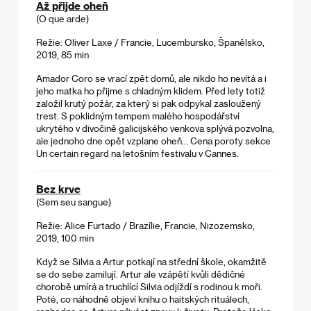
Až přijde oheň
(O que arde)
Režie: Oliver Laxe / Francie, Lucembursko, Španělsko,
2019, 85 min
Amador Coro se vrací zpět domů, ale nikdo ho nevítá a i
jeho matka ho přijme s chladným klidem. Před lety totiž
založil krutý požár, za který si pak odpykal zasloužený
trest. S poklidným tempem malého hospodářství
ukrytého v divočině galicijského venkova splývá pozvolna,
ale jednoho dne opět vzplane oheň… Cena poroty sekce
Un certain regard na letošním festivalu v Cannes.
Bez krve
(Sem seu sangue)
Režie: Alice Furtado / Brazílie, Francie, Nizozemsko,
2019, 100 min
Když se Silvia a Artur potkají na střední škole, okamžitě
se do sebe zamilují. Artur ale vzápětí kvůli dědičné
chorobě umírá a truchlící Silvia odjíždí s rodinou k moři.
Poté, co náhodně objeví knihu o haitských rituálech,