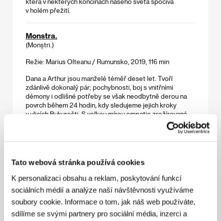
která v některých končinách našeho světa spočívá
v holém přežití.
Monstra.
(Monștri.)
Režie: Marius Olteanu / Rumunsko, 2019, 116 min
Dana a Arthur jsou manželé téměř deset let. Tvoří
zdánlivě dokonalý pár; pochybnosti, boj s vnitřními
démony i odlišné potřeby se však neodbytně derou na
povrch během 24 hodin, kdy sledujeme jejich kroky
v ulicích Bukurešti. S velkou mírou empatie zrežírovaná
vztahová studie, dotýkající se společenských tabu, patřila
k nejvýraznějším debutům letošního Berlinale.
Očarování
Tato webová stránka používá cookies
(Tlamess)
K personalizaci obsahu a reklam, poskytování funkcí
Režie: Ala Eddine Slim / Tunisko, Francie, 2019, 120 min
sociálních médií a analýze naší návštěvnosti využíváme
Magická alegorie politicky zmatené současnosti nebo
soubory cookie. Informace o tom, jak náš web používáte,
prchavý sen. Voják S se nikdy nevrátí zpět do služby
sdílíme se svými partnery pro sociální média, inzerci a
poté, co získal propustku na matčin pohřeb. Mladá žena F