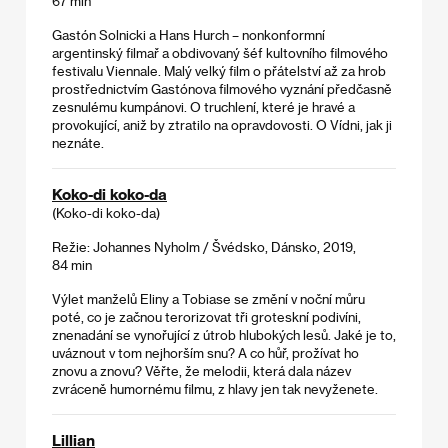
67 min
Gastón Solnicki a Hans Hurch – nonkonformní
argentinský filmař a obdivovaný šéf kultovního filmového
festivalu Viennale. Malý velký film o přátelství až za hrob
prostřednictvím Gastónova filmového vyznání předčasně
zesnulému kumpánovi. O truchlení, které je hravé a
provokující, aniž by ztratilo na opravdovosti. O Vídni, jak ji
neznáte.
Koko-di koko-da
(Koko-di koko-da)
Režie: Johannes Nyholm / Švédsko, Dánsko, 2019,
84 min
Výlet manželů Eliny a Tobiase se změní v noční můru
poté, co je začnou terorizovat tři groteskní podivíni,
znenadání se vynořující z útrob hlubokých lesů. Jaké je to,
uváznout v tom nejhorším snu? A co hůř, prožívat ho
znovu a znovu? Věřte, že melodii, která dala název
zvráceně humornému filmu, z hlavy jen tak nevyženete.
Lillian