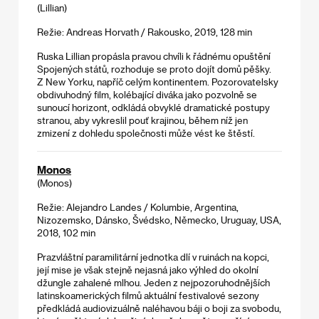
(Lillian)
Režie: Andreas Horvath / Rakousko, 2019, 128 min
Ruska Lillian propásla pravou chvíli k řádnému opuštění
Spojených států, rozhoduje se proto dojít domů pěšky.
Z New Yorku, napříč celým kontinentem. Pozorovatelsky
obdivuhodný film, kolébající diváka jako pozvolně se
sunoucí horizont, odkládá obvyklé dramatické postupy
stranou, aby vykreslil pouť krajinou, během níž jen
zmizení z dohledu společnosti může vést ke štěstí.
Monos
(Monos)
Režie: Alejandro Landes / Kolumbie, Argentina,
Nizozemsko, Dánsko, Švédsko, Německo, Uruguay, USA,
2018, 102 min
Prazvláštní paramilitární jednotka dlí v ruinách na kopci,
její mise je však stejně nejasná jako výhled do okolní
džungle zahalené mlhou. Jeden z nejpozoruhodnějších
latinskoamerických filmů aktuální festivalové sezony
předkládá audiovizuálně naléhavou báji o boji za svobodu,