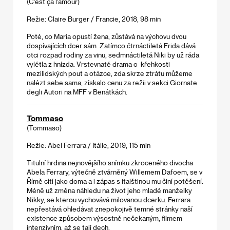
(C'est ça l'amour)
Režie: Claire Burger / Francie, 2018, 98 min
Poté, co Maria opustí žena, zůstává na výchovu dvou
dospívajících dcer sám. Zatímco čtrnáctiletá Frida dává
otci rozpad rodiny za vinu, sedmnáctiletá Niki by už ráda
vylétla z hnízda. Vrstevnaté drama o křehkosti
mezilidských pout a otázce, zda skrze ztrátu můžeme
nalézt sebe sama, získalo cenu za režii v sekci Giornate
degli Autori na MFF v Benátkách.
Tommaso
(Tommaso)
Režie: Abel Ferrara / Itálie, 2019, 115 min
Titulní hrdina nejnovějšího snímku zkroceného divocha
Abela Ferrary, výtečně ztvárněný Willemem Dafoem, se v
Římě cítí jako doma a i zápas s italštinou mu činí potěšení.
Méně už změna náhledu na život jeho mladé manželky
Nikky, se kterou vychovává milovanou dcerku. Ferrara
nepřestává ohledávat znepokojivě temné stránky naší
existence způsobem výsostně nečekaným, filmem
intenzivním, až se tají dech.