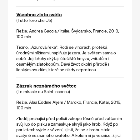
Všechno zlato světa
(Tutto l'oro che c'è)
Režie: Andrea Caccia / Itálie, Švýcarsko, Francie, 2019,
100 min
Ticino, „Azurová řeka“. Rodí se v horách, protéká
úrodnými nížinami, naplňuje jezera. Je světem sama o
sobě. Její břehy skýtají útočiště hmyzu, zvířatům i
osamělým zlatokopům. Dává život okolní přírodě i
lidským osudům, které se nikdy neprotnou.
Zázrak neznámého světce
(Le miracle du Saint Inconnu)
Režie: Alaa Eddine Aljem / Maroko, Francie, Katar, 2019,
100 min
Zloděj prchající před policií zakope těsně před zatčením
svůj lup do písku a zamaskuje skrýš jako hrob. Když po
pár letech vyjde z vězení, zjistí, že se z hrobu stala
svatyně neznámého svatého. A kolem ní je vesnice, žijící