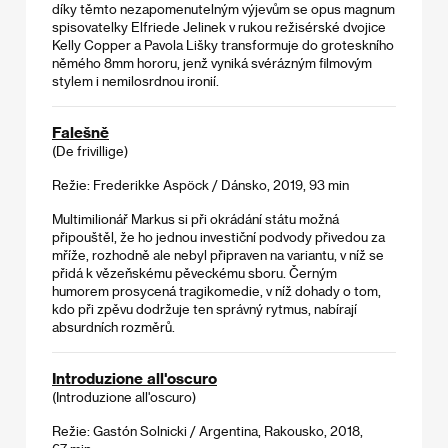
díky těmto nezapomenutelným výjevům se opus magnum
spisovatelky Elfriede Jelinek v rukou režisérské dvojice
Kelly Copper a Pavola Lišky transformuje do groteskního
němého 8mm hororu, jenž vyniká svérázným filmovým
stylem i nemilosrdnou ironií.
Falešně
(De frivillige)
Režie: Frederikke Aspöck / Dánsko, 2019, 93 min
Multimilionář Markus si při okrádání státu možná
připouštěl, že ho jednou investiční podvody přivedou za
mříže, rozhodně ale nebyl připraven na variantu, v níž se
přidá k vězeňskému pěveckému sboru. Černým
humorem prosycená tragikomedie, v níž dohady o tom,
kdo při zpěvu dodržuje ten správný rytmus, nabírají
absurdních rozměrů.
Introduzione all'oscuro
(Introduzione all'oscuro)
Režie: Gastón Solnicki / Argentina, Rakousko, 2018,