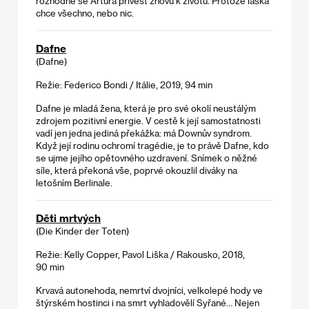
rozhodne se Artura přivést znovu k životu. Protože láska
chce všechno, nebo nic.
Dafne
(Dafne)
Režie: Federico Bondi / Itálie, 2019, 94 min
Dafne je mladá žena, která je pro své okolí neustálým
zdrojem pozitivní energie. V cestě k její samostatnosti
vadí jen jedna jediná překážka: má Downův syndrom.
Když její rodinu ochromí tragédie, je to právě Dafne, kdo
se ujme jejího opětovného uzdravení. Snímek o něžné
síle, která překoná vše, poprvé okouzlil diváky na
letošním Berlinale.
Děti mrtvých
(Die Kinder der Toten)
Režie: Kelly Copper, Pavol Liška / Rakousko, 2018,
90 min
Krvavá autonehoda, nemrtví dvojníci, velkolepé hody ve
štýrském hostinci i na smrt vyhladovělí Syřané… Nejen