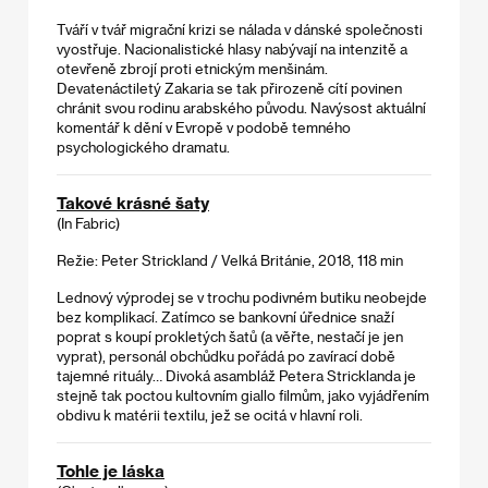
Tváří v tvář migrační krizi se nálada v dánské společnosti
vyostřuje. Nacionalistické hlasy nabývají na intenzitě a
otevřeně zbrojí proti etnickým menšinám.
Devatenáctiletý Zakaria se tak přirozeně cítí povinen
chránit svou rodinu arabského původu. Navýsost aktuální
komentář k dění v Evropě v podobě temného
psychologického dramatu.
Takové krásné šaty
(In Fabric)
Režie: Peter Strickland / Velká Británie, 2018, 118 min
Lednový výprodej se v trochu podivném butiku neobejde
bez komplikací. Zatímco se bankovní úřednice snaží
poprat s koupí prokletých šatů (a věřte, nestačí je jen
vyprat), personál obchůdku pořádá po zavírací době
tajemné rituály… Divoká asambláž Petera Stricklanda je
stejně tak poctou kultovním giallo filmům, jako vyjádřením
obdivu k matérii textilu, jež se ocitá v hlavní roli.
Tohle je láska