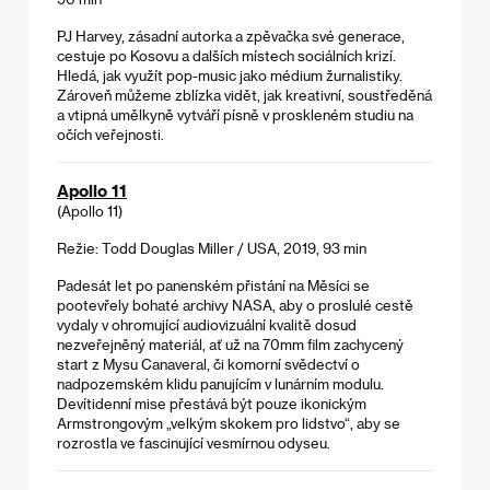
PJ Harvey, zásadní autorka a zpěvačka své generace,
cestuje po Kosovu a dalších místech sociálních krizí.
Hledá, jak využít pop-music jako médium žurnalistiky.
Zároveň můžeme zblízka vidět, jak kreativní, soustředěná
a vtipná umělkyně vytváří písně v proskleném studiu na
očích veřejnosti.
Apollo 11
(Apollo 11)
Režie: Todd Douglas Miller / USA, 2019, 93 min
Padesát let po panenském přistání na Měsíci se
pootevřely bohaté archivy NASA, aby o proslulé cestě
vydaly v ohromující audiovizuální kvalitě dosud
nezveřejněný materiál, ať už na 70mm film zachycený
start z Mysu Canaveral, či komorní svědectví o
nadpozemském klidu panujícím v lunárním modulu.
Devítidenní mise přestává být pouze ikonickým
Armstrongovým „velkým skokem pro lidstvo“, aby se
rozrostla ve fascinující vesmírnou odyseu.