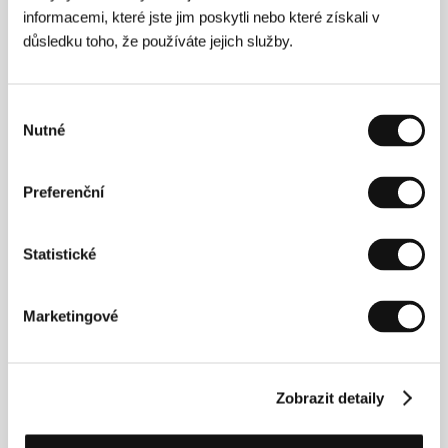
informacemi, které jste jim poskytli nebo které získali v
Režie: Piotr Winiewicz / Dánsko, USA, 2024, 84 min
důsledku toho, že používáte jejich služby.
Perla
(Perla)
Výběr
Nutné
Režie: Alexandra Makarová / Rakousko, Slovenská
souhlasu
republika, 2025, 111 min
Preferenční
Pobuda
(Urchin)
Statistické
Režie: Harris Dickinson / Velká Británie, 2025, 99 min
Pohádky po babičce
Marketingové
(Pohádky po babičce)
Režie: David Súkup, Patrik Pašš, Leon Vidmar, Jean-
Claude Rozec / Česká republika, Slovenská republika,
Slovinsko, Francie, 2025, 71 min
Zobrazit detaily
Princezna kosmolesba