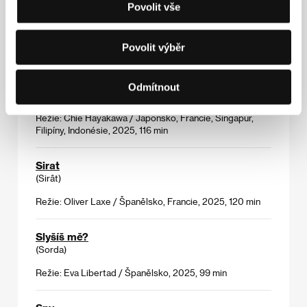
Povolit vše
(Lesbian Space Princess)
Režie: Emma Hough Hobbs, Leela Varghese / Austrálie,
2025, 87 min
Povolit výběr
Renoir
Odmítnout
(Runowâru)
Režie: Chie Hayakawa / Japonsko, Francie, Singapur,
Filipíny, Indonésie, 2025, 116 min
Sirat
(Sirât)
Režie: Oliver Laxe / Španělsko, Francie, 2025, 120 min
Slyšíš mě?
(Sorda)
Režie: Eva Libertad / Španělsko, 2025, 99 min