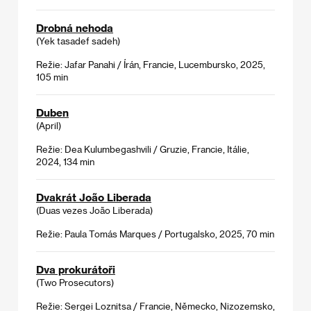
Drobná nehoda
(Yek tasadef sadeh)
Režie: Jafar Panahi / Írán, Francie, Lucembursko, 2025,
105 min
Duben
(April)
Režie: Dea Kulumbegashvili / Gruzie, Francie, Itálie,
2024, 134 min
Dvakrát João Liberada
(Duas vezes João Liberada)
Režie: Paula Tomás Marques / Portugalsko, 2025, 70 min
Dva prokurátoři
(Two Prosecutors)
Režie: Sergei Loznitsa / Francie, Německo, Nizozemsko,