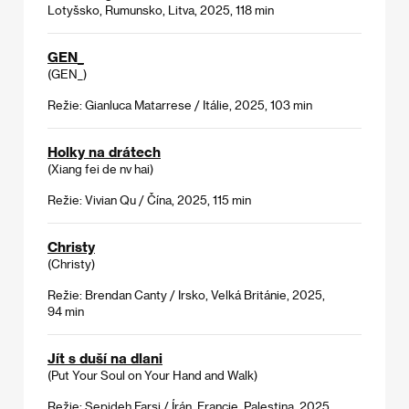
Lotyšsko, Rumunsko, Litva, 2025, 118 min
GEN_
(GEN_)
Režie: Gianluca Matarrese / Itálie, 2025, 103 min
Holky na drátech
(Xiang fei de nv hai)
Režie: Vivian Qu / Čína, 2025, 115 min
Christy
(Christy)
Režie: Brendan Canty / Irsko, Velká Británie, 2025,
94 min
Jít s duší na dlani
(Put Your Soul on Your Hand and Walk)
Režie: Sepideh Farsi / Írán, Francie, Palestina, 2025,