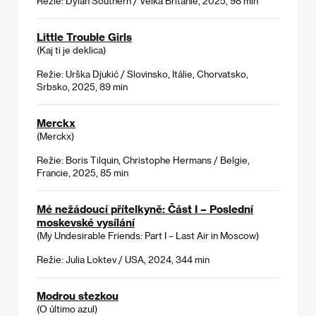
Režie: Dylan Southern / Velká Británie, 2025, 98 min
Little Trouble Girls
(Kaj ti je deklica)
Režie: Urška Djukić / Slovinsko, Itálie, Chorvatsko,
Srbsko, 2025, 89 min
Merckx
(Merckx)
Režie: Boris Tilquin, Christophe Hermans / Belgie,
Francie, 2025, 85 min
Mé nežádoucí přítelkyně: Část I – Poslední
moskevské vysílání
(My Undesirable Friends: Part I – Last Air in Moscow)
Režie: Julia Loktev / USA, 2024, 344 min
Modrou stezkou
(O último azul)