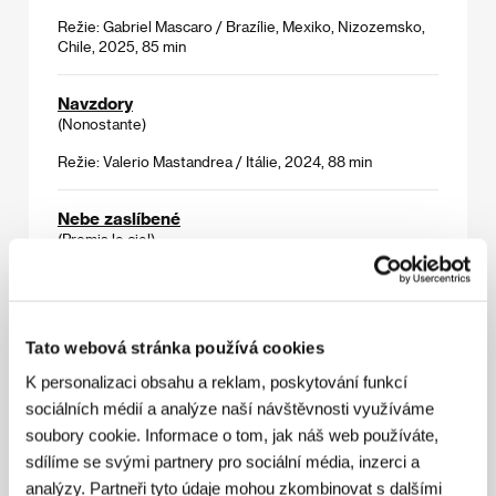
Režie: Gabriel Mascaro / Brazílie, Mexiko, Nizozemsko,
Chile, 2025, 85 min
Navzdory
(Nonostante)
Režie: Valerio Mastandrea / Itálie, 2024, 88 min
Nebe zaslíbené
(Promis le ciel)
Režie: Erige Sehiri / Francie, Tunisko, Katar, 2025,
95 min
Tato webová stránka používá cookies
Nebezpečné sny
(Dreams)
K personalizaci obsahu a reklam, poskytování funkcí
sociálních médií a analýze naší návštěvnosti využíváme
Režie: Michel Franco / Mexiko, USA, 2025, 95 min
soubory cookie. Informace o tom, jak náš web používáte,
sdílíme se svými partnery pro sociální média, inzerci a
O hrdinovi
analýzy. Partneři tyto údaje mohou zkombinovat s dalšími
(About a Hero)