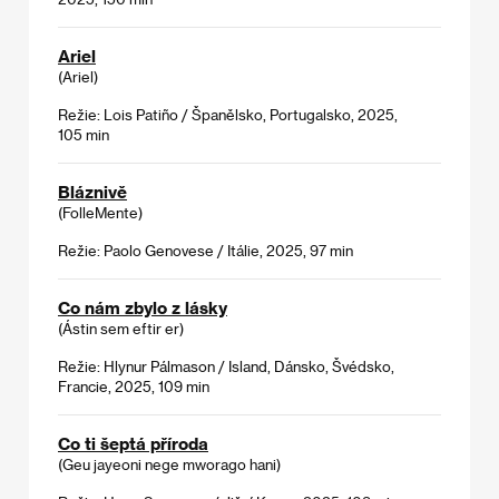
Ariel
(Ariel)
Režie: Lois Patiño / Španělsko, Portugalsko, 2025,
105 min
Bláznivě
(FolleMente)
Režie: Paolo Genovese / Itálie, 2025, 97 min
Co nám zbylo z lásky
(Ástin sem eftir er)
Režie: Hlynur Pálmason / Island, Dánsko, Švédsko,
Francie, 2025, 109 min
Co ti šeptá příroda
(Geu jayeoni nege mworago hani)