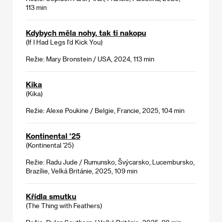
113 min
Kdybych měla nohy, tak ti nakopu
(If I Had Legs I'd Kick You)
Režie: Mary Bronstein / USA, 2024, 113 min
Kika
(Kika)
Režie: Alexe Poukine / Belgie, Francie, 2025, 104 min
Kontinental '25
(Kontinental '25)
Režie: Radu Jude / Rumunsko, Švýcarsko, Lucembursko,
Brazílie, Velká Británie, 2025, 109 min
Křídla smutku
(The Thing with Feathers)